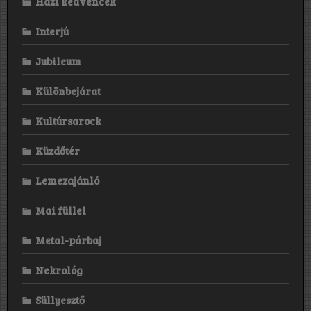
Házi kedvencek
Interjú
Jubileum
Különbejárat
Kultúrsarock
Küzdőtér
Lemezajánló
Mai füllel
Metal-párbaj
Nekrológ
Süllyesztő