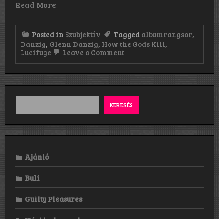
Read More
Posted in
Szubjektív
Tagged
albumrangsor
,
Danzig
,
Glenn Danzig
,
How the Gods Kill
,
on
Lucifuge
Leave a Comment
Danzig-
albumok
rangsorolva.
Vigyázat,
szubjektív!
KERESÉS
Ajánló
Buli
Guilty Pleasures