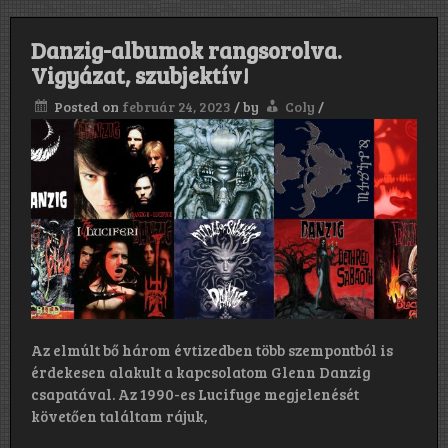
Danzig-albumok rangsorolva.
Vigyázat, szubjektív!
Posted on
február 24, 2023
/
by
Coly
/
Az elmúlt bő három évtizedben több szempontból is
érdekesen alakult a kapcsolatom Glenn Danzig
csapatával. Az 1990-es Lucifuge megjelenését
követően találtam rájuk,