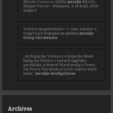
Khirki: Κ​υ​κ​ε​ώ​ν​α​ς (2024)
szerzője
Khirki,
Shapat Terror – Budapest, A 38 Hajó, 2026.
május 2.
Veled is megtörténhet – 1. rész: Amikor a
CopyTrack kopogtat az ajtódon
szerzője
Georg Christensen
„Az Enjoy the Violence a Depeche Mode
Enjoy the Silence címének egyfajta
paródiája, a Seas of Blood pedig a Tears
for Fears The Seeds of Love címére utaló
poén.”
szerzője
deadlyillness
Archives