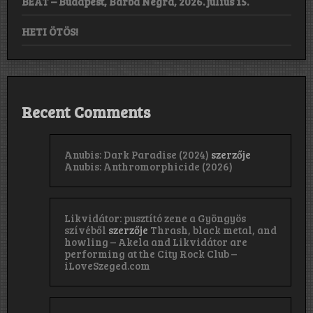
BEAT – Budapest, Barba Negra, 2026. július 15.
HETI ÖTÖS!
Recent Comments
Anubis: Dark Paradise (2024)
szerzője
Anubis: Anthromorphicide (2026)
Likvidátor: pusztító zene a Gyöngyös
szívéből
szerzője
Thrash, black metal, and
howling – Akela and Likvidátor are
performing at the City Rock Club –
iLoveSzeged.com