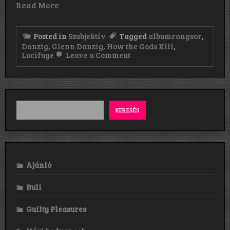
Read More
Posted in
Szubjektív
Tagged
albumrangsor
,
Danzig
,
Glenn Danzig
,
How the Gods Kill
,
on
Lucifuge
Leave a Comment
Danzig-
albumok
rangsorolva.
Vigyázat,
szubjektív!
KERESÉS
Ajánló
Buli
Guilty Pleasures