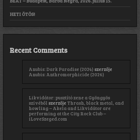
BEAT – Budapest, Barba Negra, 2026. július 15.
HETI ÖTÖS!
Recent Comments
Anubis: Dark Paradise (2024)
szerzője
Anubis: Anthromorphicide (2026)
Likvidátor: pusztító zene a Gyöngyös
szívéből
szerzője
Thrash, black metal, and
howling – Akela and Likvidátor are
performing at the City Rock Club –
iLoveSzeged.com