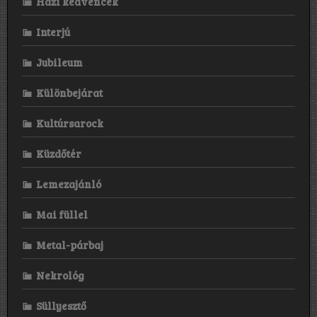
Házi kedvencek
Interjú
Jubileum
Különbejárat
Kultúrsarock
Küzdőtér
Lemezajánló
Mai füllel
Metal-párbaj
Nekrológ
Süllyesztő