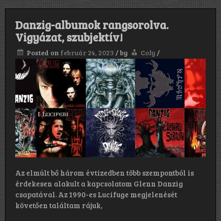
Danzig-albumok rangsorolva.
Vigyázat, szubjektív!
Posted on
február 24, 2023
/
by
Coly
/
Az elmúlt bő három évtizedben több szempontból is
érdekesen alakult a kapcsolatom Glenn Danzig
csapatával. Az 1990-es Lucifuge megjelenését
követően találtam rájuk,