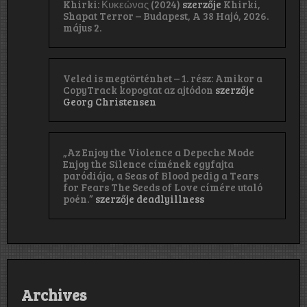
Khirki: Κ​υ​κ​ε​ώ​ν​α​ς (2024)
szerzője
Khirki,
Shapat Terror – Budapest, A 38 Hajó, 2026.
május 2.
Veled is megtörténhet – 1. rész: Amikor a
CopyTrack kopogtat az ajtódon
szerzője
Georg Christensen
„Az Enjoy the Violence a Depeche Mode
Enjoy the Silence címének egyfajta
paródiája, a Seas of Blood pedig a Tears
for Fears The Seeds of Love címére utaló
poén.”
szerzője
deadlyillness
Archives