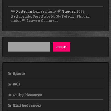
Posted in
Lemezajánló
Tagged
2025
,
Helldorado
,
SpiritWorld
,
Stu Folsom
,
Thrash
on
metal
Leave a Comment
SpiritWorld:
Helldorado
(2025)
KERESÉS
Ajánló
Buli
Guilty Pleasures
Házi kedvencek