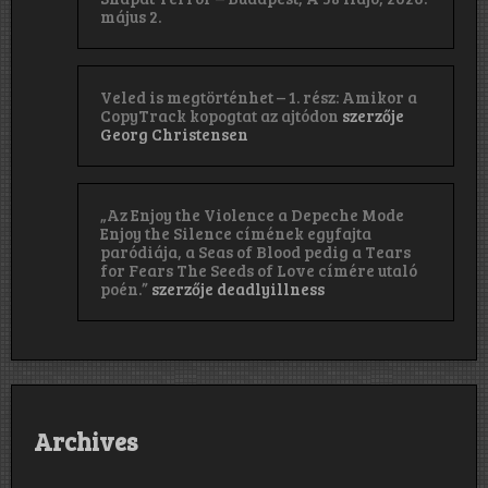
május 2.
Veled is megtörténhet – 1. rész: Amikor a
CopyTrack kopogtat az ajtódon
szerzője
Georg Christensen
„Az Enjoy the Violence a Depeche Mode
Enjoy the Silence címének egyfajta
paródiája, a Seas of Blood pedig a Tears
for Fears The Seeds of Love címére utaló
poén.”
szerzője
deadlyillness
Archives