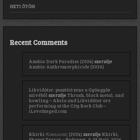
HETI ÖTÖS!
Recent Comments
Anubis: Dark Paradise (2024)
szerzője
Anubis: Anthromorphicide (2026)
Likvidátor: pusztító zene a Gyöngyös
szívéből
szerzője
Thrash, black metal, and
howling – Akela and Likvidátor are
performing at the City Rock Club –
iLoveSzeged.com
Khirki: Κ​υ​κ​ε​ώ​ν​α​ς (2024)
szerzője
Khirki,
Shapat Terror – Budapest, A 38 Hajó, 2026.