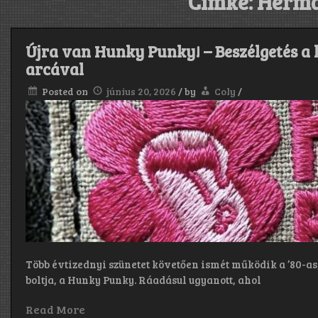
Címke:
Herma
Újra van Hunky Punky! – Beszélgetés a l
arcával
Posted on
június 20, 2026
/
by
Coly
/
Több évtizednyi szünetet követően ismét működik a ’80-as,
boltja, a Hunky Punky. Ráadásul ugyanott, ahol
Read More