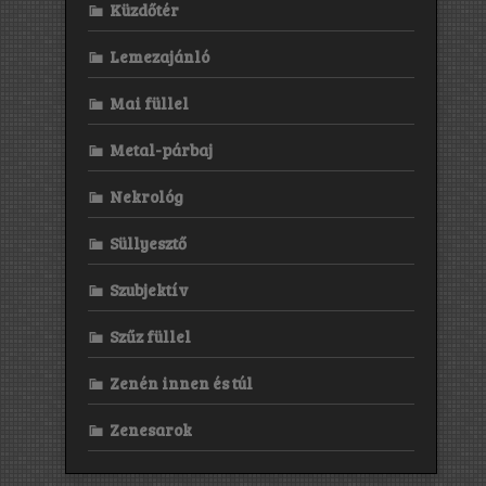
Küzdőtér
Lemezajánló
Mai füllel
Metal-párbaj
Nekrológ
Süllyesztő
Szubjektív
Szűz füllel
Zenén innen és túl
Zenesarok