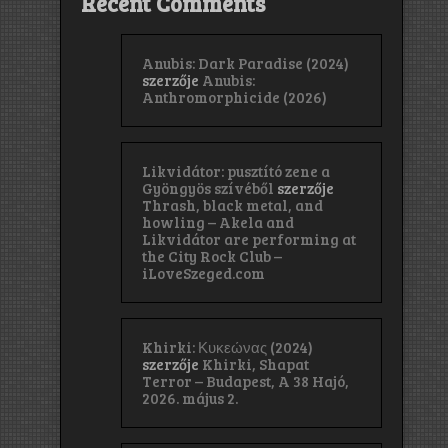
Recent Comments
Anubis: Dark Paradise (2024)
szerzője
Anubis:
Anthromorphicide (2026)
Likvidátor: pusztító zene a
Gyöngyös szívéből
szerzője
Thrash, black metal, and
howling – Akela and
Likvidátor are performing at
the City Rock Club –
iLoveSzeged.com
Khirki: Κ​υ​κ​ε​ώ​ν​α​ς (2024)
szerzője
Khirki, Shapat
Terror – Budapest, A 38 Hajó,
2026. május 2.