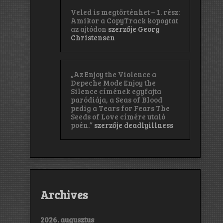
Veled is megtörténhet – 1. rész:
Amikor a CopyTrack kopogtat
az ajtódon
szerzője
Georg
Christensen
„Az Enjoy the Violence a
Depeche Mode Enjoy the
Silence címének egyfajta
paródiája, a Seas of Blood
pedig a Tears for Fears The
Seeds of Love címére utaló
poén.”
szerzője
deadlyillness
Archives
2026. augusztus