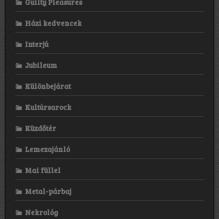
Guilty Pleasures
sue
us
of
Házi kedvencek
we
used
Interjú
that
name.”
Jubileum
Különbejárat
Kultúrsarock
Küzdőtér
Lemezajánló
Mai füllel
Metal-párbaj
Nekrológ