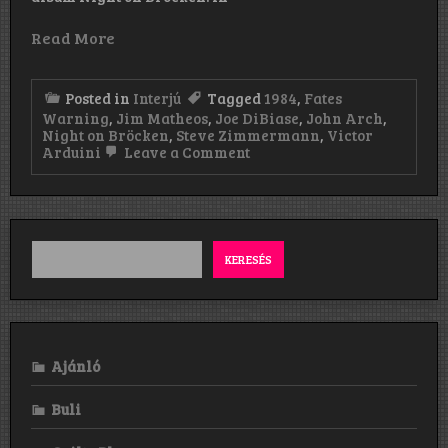
Read More
Posted in
Interjú
Tagged
1984
,
Fates
Warning
,
Jim Matheos
,
Joe DiBiase
,
John Arch
,
Night on Bröcken
,
Steve Zimmermann
,
Victor
on
Arduini
Leave a Comment
„Sometime
after
that
show,
we
got
KERESÉS
a
message
that
a
band
called
Ajánló
the
Misfits
were
Buli
going
to