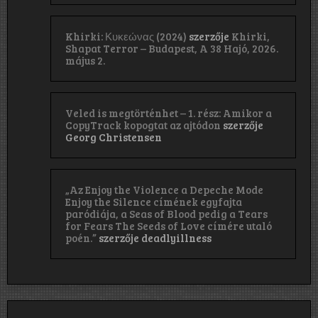
Khirki: Κ​υ​κ​ε​ώ​ν​α​ς (2024)
szerzője
Khirki,
Shapat Terror – Budapest, A 38 Hajó, 2026.
május 2.
Veled is megtörténhet – 1. rész: Amikor a
CopyTrack kopogtat az ajtódon
szerzője
Georg Christensen
„Az Enjoy the Violence a Depeche Mode
Enjoy the Silence címének egyfajta
paródiája, a Seas of Blood pedig a Tears
for Fears The Seeds of Love címére utaló
poén.”
szerzője
deadlyillness