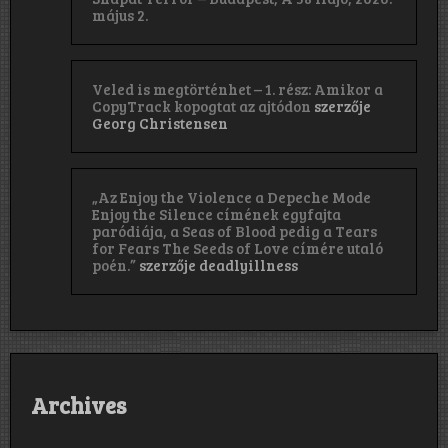
május 2.
Veled is megtörténhet – 1. rész: Amikor a
CopyTrack kopogtat az ajtódon
szerzője
Georg Christensen
„Az Enjoy the Violence a Depeche Mode
Enjoy the Silence címének egyfajta
paródiája, a Seas of Blood pedig a Tears
for Fears The Seeds of Love címére utaló
poén.”
szerzője
deadlyillness
Archives