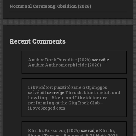
Nocturnal Ceremony: Obsidian (2026)
Recent Comments
Anubis: Dark Paradise (2024)
szerzője
Anubis: Anthromorphicide (2026)
Likvidátor: pusztító zene a Gyöngyös
szívéből
szerzője
Thrash, black metal, and
howling – Akela and Likvidátor are
performing at the City Rock Club –
iLoveSzeged.com
Khirki: Κ​υ​κ​ε​ώ​ν​α​ς (2024)
szerzője
Khirki,
Shapat Terror – Budapest, A 38 Hajó, 2026.