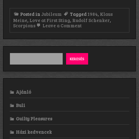
Posted in
Jubileum
Tagged
1984
,
Klaus
Meine
,
Love at First Sting
,
Rudolf Schenker
,
on
Scorpions
Leave a Comment
Scorpions:
Love
at
First
Sting
(1984)
KERESÉS
Ajánló
Buli
Guilty Pleasures
Házi kedvencek