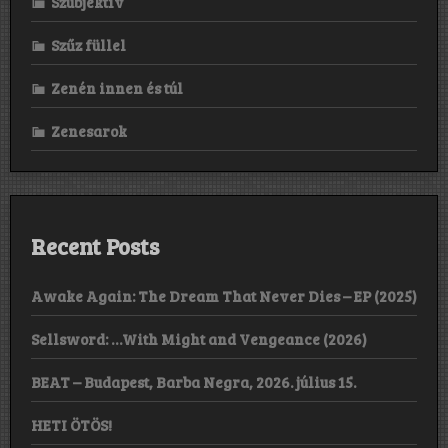
Szubjektív
Szűz füllel
Zenén innen és túl
Zenesarok
Recent Posts
Awake Again: The Dream That Never Dies – EP (2025)
Sellsword: …With Might and Vengeance (2026)
BEAT – Budapest, Barba Negra, 2026. július 15.
HETI ÖTÖS!