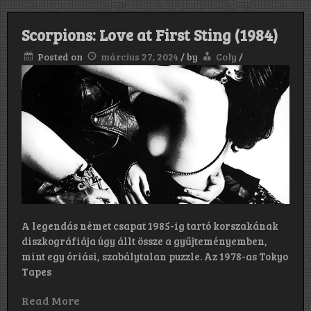
Scorpions: Love at First Sting (1984)
Posted on
március 27, 2024
/
by
Coly
/
A legendás német csapat 1985-ig tartó korszakának
diszkográfiája úgy állt össze a gyűjteményemben,
mint egy óriási, szabálytalan puzzle. Az 1978-as Tokyo
Tapes
Read More