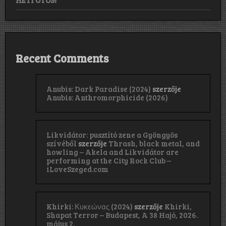
HETI ÖTÖS!
Recent Comments
Anubis: Dark Paradise (2024)
szerzője
Anubis: Anthromorphicide (2026)
Likvidátor: pusztító zene a Gyöngyös
szívéből
szerzője
Thrash, black metal, and
howling – Akela and Likvidátor are
performing at the City Rock Club –
iLoveSzeged.com
Khirki: Κ​υ​κ​ε​ώ​ν​α​ς (2024)
szerzője
Khirki,
Shapat Terror – Budapest, A 38 Hajó, 2026.
május 2.