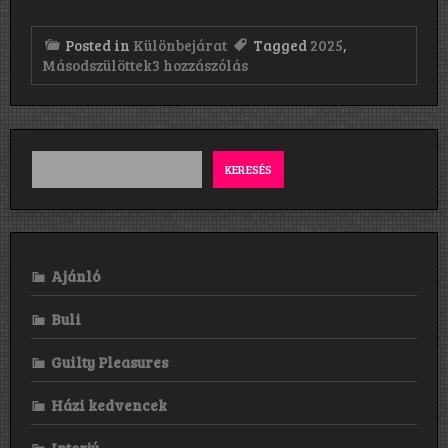
Posted in
Különbejárat
Tagged
2025
,
Másodszülöttek
Másodszülöttek
3 hozzászólás
című
bejegyzéshez
KERESÉS
Ajánló
Buli
Guilty Pleasures
Házi kedvencek