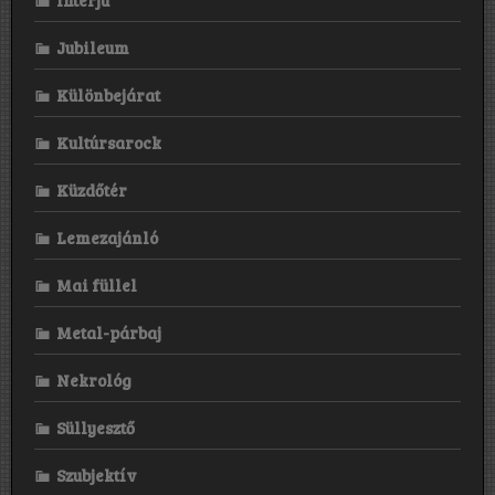
Interjú
Jubileum
Különbejárat
Kultúrsarock
Küzdőtér
Lemezajánló
Mai füllel
Metal-párbaj
Nekrológ
Süllyesztő
Szubjektív