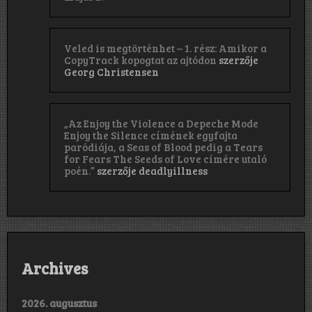
Veled is megtörténhet – 1. rész: Amikor a
CopyTrack kopogtat az ajtódon
szerzője
Georg Christensen
„Az Enjoy the Violence a Depeche Mode
Enjoy the Silence címének egyfajta
paródiája, a Seas of Blood pedig a Tears
for Fears The Seeds of Love címére utaló
poén.”
szerzője
deadlyillness
Archives
2026. augusztus