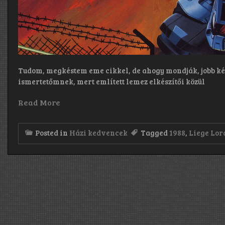
rövid
idő
alatt
tényleg
mindent
megtett
a
sikerért.
Nagyon
Tudom, megkéstem eme cikkel, de ahogy mondják, jobb ké
sokat
ismertetőmnek, mert említett lemez elkészítői közül
tanultunk
Terry-
Read More
től,
nagyon
tanulságos
élmény
Posted in
Házi kedvencek
Tagged
1988
,
Liege Lor
volt.”