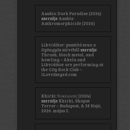
Anubis: Dark Paradise (2024)
szerzője
Anubis:
Anthromorphicide (2026)
Likvidátor: pusztító zene a
Gyöngyös szívéből
szerzője
Thrash, black metal, and
howling – Akela and
Likvidátor are performing at
the City Rock Club –
iLoveSzeged.com
Khirki: Κ​υ​κ​ε​ώ​ν​α​ς (2024)
szerzője
Khirki, Shapat
Terror – Budapest, A 38 Hajó,
2026. május 2.