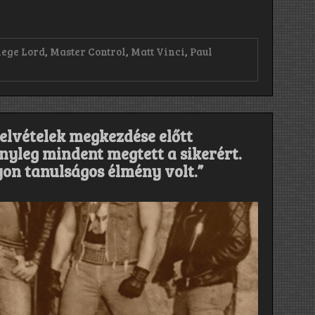
iege Lord
,
Master Control
,
Matt Vinci
,
Paul
 felvételek megkezdése előtt
ényleg mindent megtett a sikerért.
on tanulságos élmény volt.”