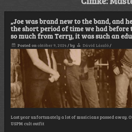
Címke:
Maste
„Joe was brand new to the band, and h
the short period of time we had before 
so much from Terry, it was such an edu
Posted on
október 9, 2024
/
by
Dávid László
/
Last year unfortunately a lot of musicians passed away. O
USPM cult outfit