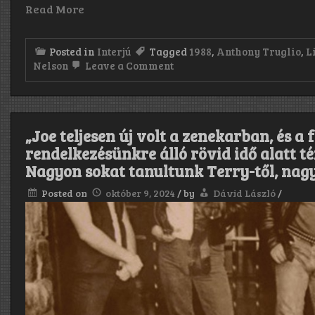
Read More
Posted in
Interjú
Tagged
1988
,
Anthony Truglio
,
L
on
Nelson
Leave a Comment
„Joe
was
brand
new
to
„Joe teljesen új volt a zenekarban, és a
the
band,
rendelkezésünkre álló rövid idő alatt t
and
Nagyon sokat tanultunk Terry-től, nagy
he
really
Posted on
október 9, 2024
/
by
Dávid László
/
went
above
and
beyond
in
the
short
period
of
time