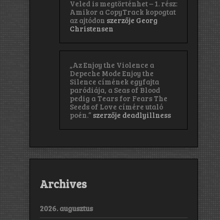
Veled is megtörténhet – 1. rész:
Amikor a CopyTrack kopogtat
az ajtódon
szerzője
Georg
Christensen
„Az Enjoy the Violence a
Depeche Mode Enjoy the
Silence címének egyfajta
paródiája, a Seas of Blood
pedig a Tears for Fears The
Seeds of Love címére utaló
poén.”
szerzője
deadlyillness
Archives
2026. augusztus