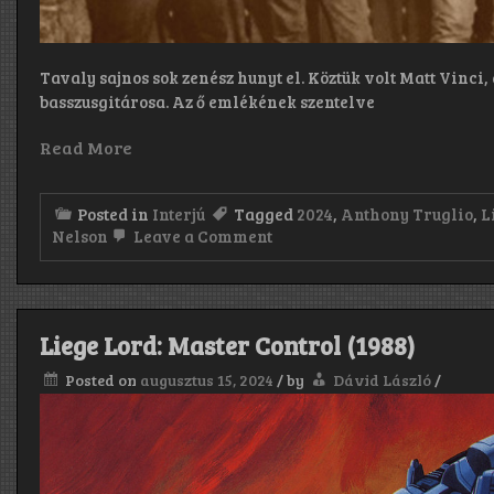
we
had
before
the
recording
Tavaly sajnos sok zenész hunyt el. Köztük volt Matt Vinc
started.
basszusgitárosa. Az ő emlékének szentelve
We
learned
Read More
so
much
from
Terry,
Posted in
Interjú
Tagged
2024
,
Anthony Truglio
,
L
it
on
Nelson
Leave a Comment
was
„Joe
such
teljesen
an
új
educational
volt
experience.”
a
Liege Lord: Master Control (1988)
zenekarban,
és
Posted on
augusztus 15, 2024
/
by
Dávid László
/
a
felvételek
megkezdése
előtt
rendelkezésünkre
álló