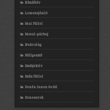
Küzdőtér
Lemezajánló
Mai füllel
Metal-párbaj
Nekrológ
Süllyesztő
Szubjektív
Szűz füllel
Zenén innen és túl
Zenesarok