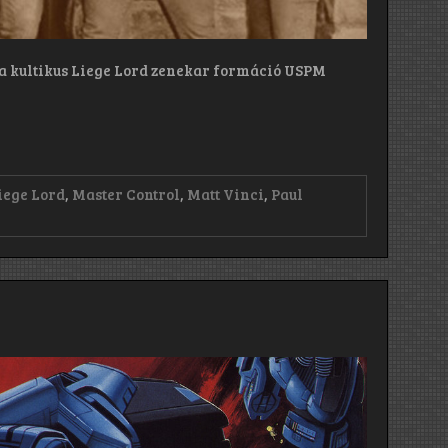
i, a kultikus Liege Lord zenekar formáció USPM
iege Lord
,
Master Control
,
Matt Vinci
,
Paul