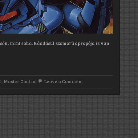
sőn, mint soha. Ráadásul szomorú apropója is van
on
d
,
Master Control
Leave a Comment
Liege
Lord:
Master
Control
(1988)