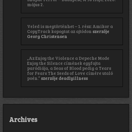
május 2.
Veled is megtörténhet – 1. rész: Amikor a
CopyTrack kopogtat az ajtódon
szerzője
Georg Christensen
„Az Enjoy the Violence a Depeche Mode
Enjoy the Silence címének egyfajta
paródiája, a Seas of Blood pedig a Tears
for Fears The Seeds of Love címére utaló
poén.”
szerzője
deadlyillness
Archives