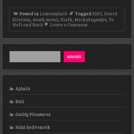
Posted in
Lemezajánló
Tagged
2023
,
David
Ellefson
,
death metal
,
Dieth
,
Michał Łysejkó
,
To
on
Hell and Back
Leave a Comment
Dieth:
To
Hell
and
Back
(2023)
KERESÉS
Ajánló
Buli
Guilty Pleasures
Házi kedvencek