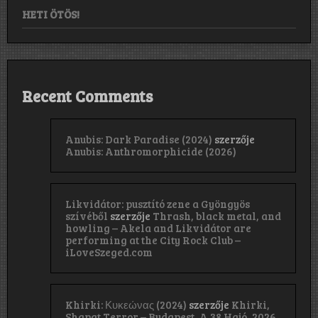
HETI ÖTÖS!
Recent Comments
Anubis: Dark Paradise (2024)
szerzője
Anubis: Anthromorphicide (2026)
Likvidátor: pusztító zene a Gyöngyös
szívéből
szerzője
Thrash, black metal, and
howling – Akela and Likvidátor are
performing at the City Rock Club –
iLoveSzeged.com
Khirki: Κ​υ​κ​ε​ώ​ν​α​ς (2024)
szerzője
Khirki,
Shapat Terror – Budapest, A 38 Hajó, 2026.