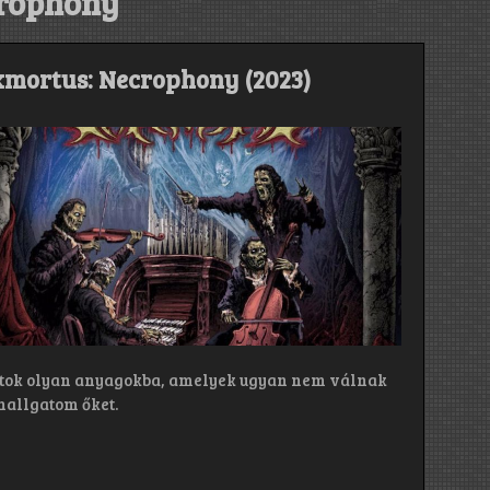
rophony
Exmortus: Necrophony (2023)
efutok olyan anyagokba, amelyek ugyan nem válnak
allgatom őket.