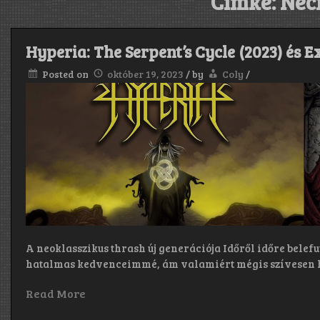
Címke:
Nec
Hyperia: The Serpent’s Cycle (2023) és 
Posted on
október 19, 2023
/
by
Coly
/
A neoklasszikus thrash új generációja Időről időre bel
hatalmas kedvenceimmé, ám valamiért mégis szívesen h
Read More