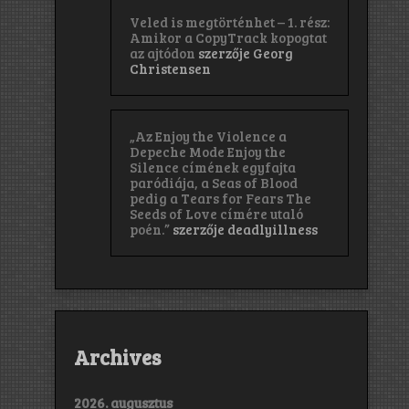
Veled is megtörténhet – 1. rész:
Amikor a CopyTrack kopogtat
az ajtódon
szerzője
Georg
Christensen
„Az Enjoy the Violence a
Depeche Mode Enjoy the
Silence címének egyfajta
paródiája, a Seas of Blood
pedig a Tears for Fears The
Seeds of Love címére utaló
poén.”
szerzője
deadlyillness
Archives
2026. augusztus