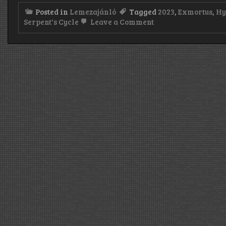
Posted in
Lemezajánló
Tagged
2023
,
Exmortus
,
Hy
on
Serpent's Cycle
Leave a Comment
Hyperia:
The
Serpent’s
Cycle
(2023)
és
Exmortus:
Necrophony
(2023)