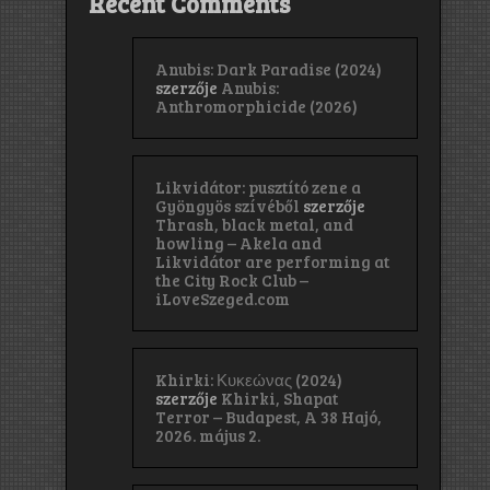
Recent Comments
Anubis: Dark Paradise (2024)
szerzője
Anubis:
Anthromorphicide (2026)
Likvidátor: pusztító zene a
Gyöngyös szívéből
szerzője
Thrash, black metal, and
howling – Akela and
Likvidátor are performing at
the City Rock Club –
iLoveSzeged.com
Khirki: Κ​υ​κ​ε​ώ​ν​α​ς (2024)
szerzője
Khirki, Shapat
Terror – Budapest, A 38 Hajó,
2026. május 2.