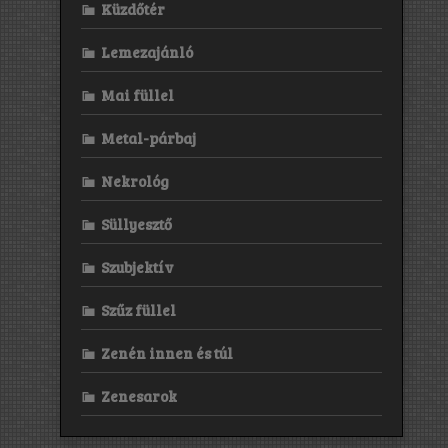
Küzdőtér
Lemezajánló
Mai füllel
Metal-párbaj
Nekrológ
Süllyesztő
Szubjektív
Szűz füllel
Zenén innen és túl
Zenesarok