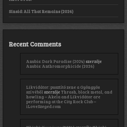
Sinsid: All That Remains (2026)
Recent Comments
Anubis: Dark Paradise (2024)
szerzője
Anubis: Anthromorphicide (2026)
Likvidátor: pusztító zene a Gyöngyös
szívéből
szerzője
Thrash, black metal, and
howling – Akela and Likvidátor are
performing at the City Rock Club –
iLoveSzeged.com