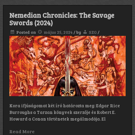
Nemedian Chronicles: The Savage
Swords (2024)
Posted on
május 25, 2024
/
by
SZG
/
Kora ifjúságomat két író határozta meg: Edgar Rice
Burroughs a Tarzan könyvek szerzője és Robert E.
Howard a Conan történetek megálmodója. El
Read More