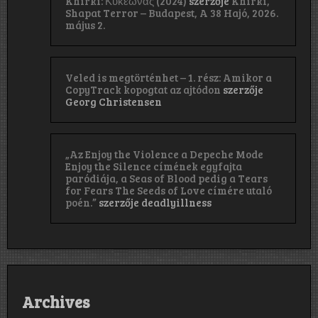
Khirki: Κ​υ​κ​ε​ώ​ν​α​ς (2024)
szerzője
Khirki,
Shapat Terror – Budapest, A 38 Hajó, 2026.
május 2.
Veled is megtörténhet – 1. rész: Amikor a
CopyTrack kopogtat az ajtódon
szerzője
Georg Christensen
„Az Enjoy the Violence a Depeche Mode
Enjoy the Silence címének egyfajta
paródiája, a Seas of Blood pedig a Tears
for Fears The Seeds of Love címére utaló
poén.”
szerzője
deadlyillness
Archives