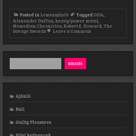
Posted in
Lemezajánló
Tagged
2024
,
Alexander Duffau
,
heavy/power metal
,
Nemedian Chronicles
,
Robert E. Howard
,
The
on
Savage Swords
Leave a Comment
Nemedian
Chronicles:
The
Savage
Swords
(2024)
KERESÉS
Ajánló
Buli
Guilty Pleasures
Házi kedvencek