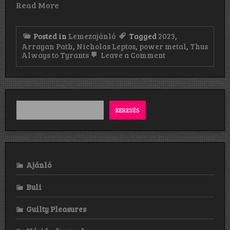
Read More
Posted in
Lemezajánló
Tagged
2023
,
Arrayan Path
,
Nicholas Leptos
,
power metal
,
Thus
on
Always to Tyrants
Leave a Comment
Arrayan
Path:
Thus
Always
to
Tyrants
KERESÉS
(2022)
Ajánló
Buli
Guilty Pleasures