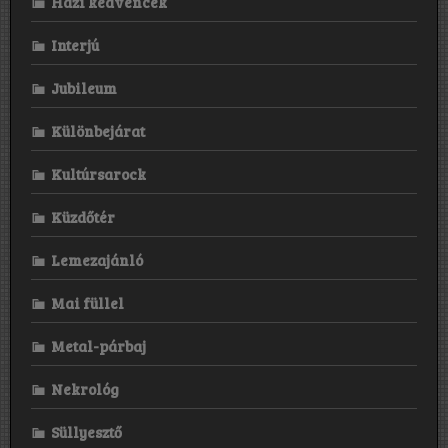
Házi kedvencek
Interjú
Jubileum
Különbejárat
Kultúrsarock
Küzdőtér
Lemezajánló
Mai füllel
Metal-párbaj
Nekrológ
Süllyesztő