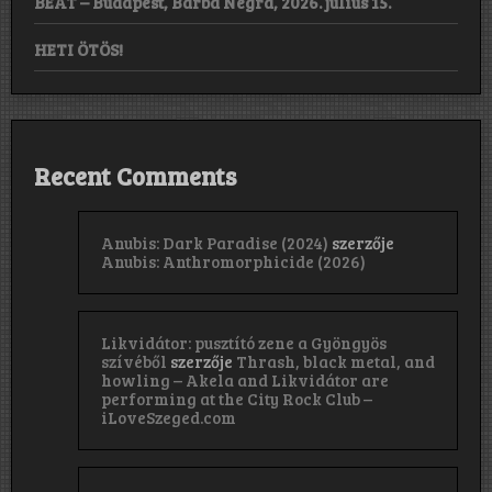
BEAT – Budapest, Barba Negra, 2026. július 15.
HETI ÖTÖS!
Recent Comments
Anubis: Dark Paradise (2024)
szerzője
Anubis: Anthromorphicide (2026)
Likvidátor: pusztító zene a Gyöngyös
szívéből
szerzője
Thrash, black metal, and
howling – Akela and Likvidátor are
performing at the City Rock Club –
iLoveSzeged.com