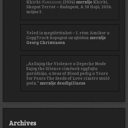
Khirki: Κ​υ​κ​ε​ώ​ν​α​ς (2024)
szerzője
Khirki,
Shapat Terror – Budapest, A 38 Hajó, 2026.
május 2.
Veled is megtörténhet – 1. rész: Amikor a
CopyTrack kopogtat az ajtódon
szerzője
Georg Christensen
„Az Enjoy the Violence a Depeche Mode
Enjoy the Silence címének egyfajta
paródiája, a Seas of Blood pedig a Tears
for Fears The Seeds of Love címére utaló
poén.”
szerzője
deadlyillness
Archives