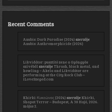
Recent Comments
Anubis: Dark Paradise (2024)
szerzője
Anubis: Anthromorphicide (2026)
Likvidátor: pusztító zene a Gyöngyös
szívéből
szerzője
Thrash, black metal, and
howling – Akela and Likvidátor are
performing at the City Rock Club –
iLoveSzeged.com
Khirki: Κ​υ​κ​ε​ώ​ν​α​ς (2024)
szerzője
Khirki,
Shapat Terror – Budapest, A 38 Hajó, 2026.
május 2.