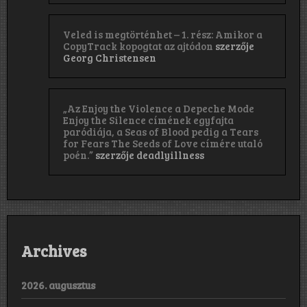
Veled is megtörténhet – 1. rész: Amikor a
CopyTrack kopogtat az ajtódon
szerzője
Georg Christensen
„Az Enjoy the Violence a Depeche Mode
Enjoy the Silence címének egyfajta
paródiája, a Seas of Blood pedig a Tears
for Fears The Seeds of Love címére utaló
poén.”
szerzője
deadlyillness
Archives
2026. augusztus