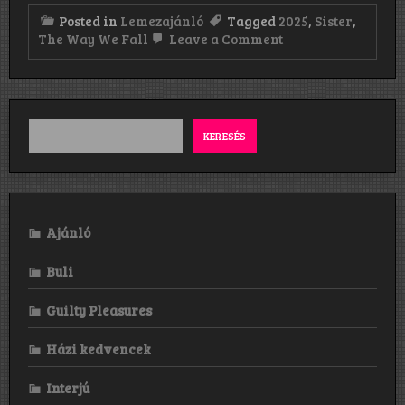
Posted in
Lemezajánló
Tagged
2025
,
Sister
,
on
The Way We Fall
Leave a Comment
Sister:
The
Way
We
Fall
(2025)
KERESÉS
Ajánló
Buli
Guilty Pleasures
Házi kedvencek
Interjú