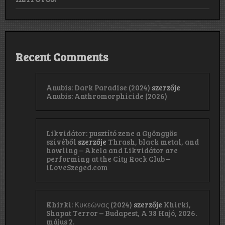
Recent Comments
Anubis: Dark Paradise (2024)
szerzője
Anubis: Anthromorphicide (2026)
Likvidátor: pusztító zene a Gyöngyös
szívéből
szerzője
Thrash, black metal, and
howling – Akela and Likvidátor are
performing at the City Rock Club –
iLoveSzeged.com
Khirki: Κ​υ​κ​ε​ώ​ν​α​ς (2024)
szerzője
Khirki,
Shapat Terror – Budapest, A 38 Hajó, 2026.
május 2.