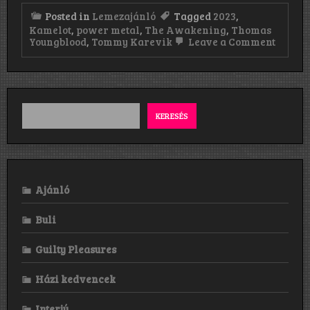
Posted in
Lemezajánló
Tagged
2023
,
Kamelot
,
power metal
,
The Awakening
,
Thomas
on
Youngblood
,
Tommy Karevik
Leave a Comment
Kamelo
The
Awake
(2023)
KERESÉS
Ajánló
Buli
Guilty Pleasures
Házi kedvencek
Interjú