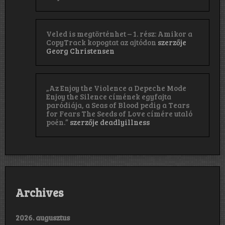
Veled is megtörténhet – 1. rész: Amikor a
CopyTrack kopogtat az ajtódon
szerzője
Georg Christensen
„Az Enjoy the Violence a Depeche Mode
Enjoy the Silence címének egyfajta
paródiája, a Seas of Blood pedig a Tears
for Fears The Seeds of Love címére utaló
poén.”
szerzője
deadlyillness
Archives
2026. augusztus