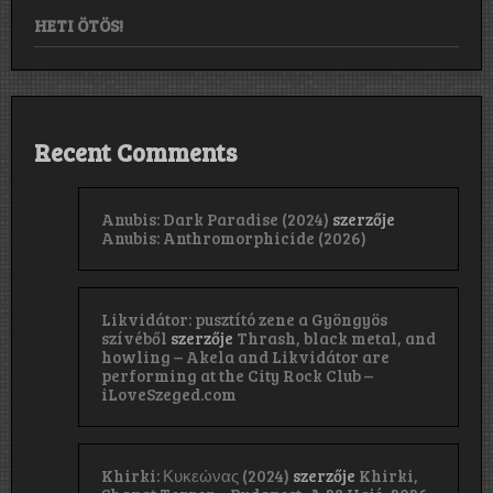
HETI ÖTÖS!
Recent Comments
Anubis: Dark Paradise (2024)
szerzője
Anubis: Anthromorphicide (2026)
Likvidátor: pusztító zene a Gyöngyös
szívéből
szerzője
Thrash, black metal, and
howling – Akela and Likvidátor are
performing at the City Rock Club –
iLoveSzeged.com
Khirki: Κ​υ​κ​ε​ώ​ν​α​ς (2024)
szerzője
Khirki,