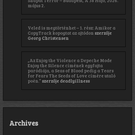
Shapat Terror – Budapest, A 38 Hajó, 2026.
május 2.
Veled is megtörténhet – 1. rész: Amikor a
CopyTrack kopogtat az ajtódon
szerzője
Georg Christensen
„Az Enjoy the Violence a Depeche Mode
Enjoy the Silence címének egyfajta
paródiája, a Seas of Blood pedig a Tears
for Fears The Seeds of Love címére utaló
poén.”
szerzője
deadlyillness
Archives