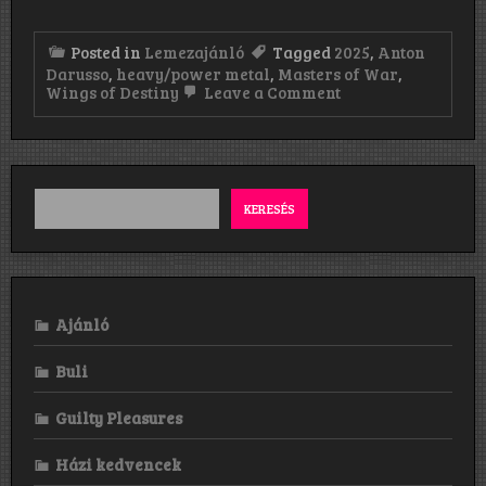
Posted in
Lemezajánló
Tagged
2025
,
Anton
Darusso
,
heavy/power metal
,
Masters of War
,
on
Wings of Destiny
Leave a Comment
Wings
of
Destiny:
Masters
of
War
KERESÉS
(2025)
Ajánló
Buli
Guilty Pleasures
Házi kedvencek