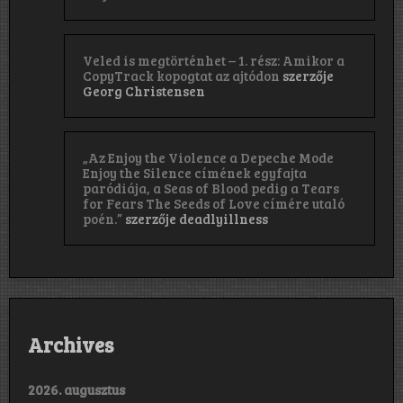
Veled is megtörténhet – 1. rész: Amikor a
CopyTrack kopogtat az ajtódon
szerzője
Georg Christensen
„Az Enjoy the Violence a Depeche Mode
Enjoy the Silence címének egyfajta
paródiája, a Seas of Blood pedig a Tears
for Fears The Seeds of Love címére utaló
poén.”
szerzője
deadlyillness
Archives
2026. augusztus