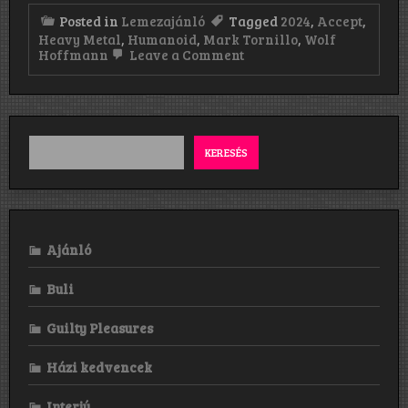
Posted in
Lemezajánló
Tagged
2024
,
Accept
,
Heavy Metal
,
Humanoid
,
Mark Tornillo
,
Wolf
on
Hoffmann
Leave a Comment
Accept:
Humanoid
(2024)
KERESÉS
Ajánló
Buli
Guilty Pleasures
Házi kedvencek
Interjú