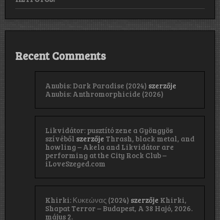
Recent Comments
Anubis: Dark Paradise (2024)
szerzője
Anubis: Anthromorphicide (2026)
Likvidátor: pusztító zene a Gyöngyös
szívéből
szerzője
Thrash, black metal, and
howling – Akela and Likvidátor are
performing at the City Rock Club –
iLoveSzeged.com
Khirki: Κ​υ​κ​ε​ώ​ν​α​ς (2024)
szerzője
Khirki,
Shapat Terror – Budapest, A 38 Hajó, 2026.
május 2.