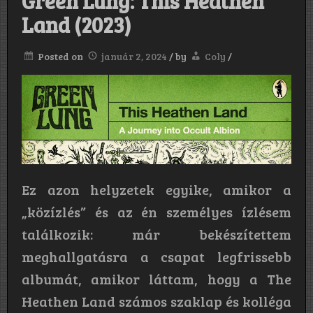
Green Lung: This Heathen
Land (2023)
Posted on
január 2, 2024
/
by
Coly
/
Ez azon helyzetek egyike, amikor a
„közízlés” és az én személyes ízlésem
találkozik: már bekészítettem
meghallgatásra a csapat legfrissebb
albumát, amikor láttam, hogy a The
Heathen Land számos szaklap és kolléga