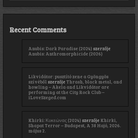
Recent Comments
Anubis: Dark Paradise (2024)
szerzője
Anubis: Anthromorphicide (2026)
Likvidátor: pusztító zene a Gyöngyös
szívéből
szerzője
Thrash, black metal, and
howling – Akela and Likvidátor are
performing at the City Rock Club –
iLoveSzeged.com
Khirki: Κ​υ​κ​ε​ώ​ν​α​ς (2024)
szerzője
Khirki,
Shapat Terror – Budapest, A 38 Hajó, 2026.
május 2.