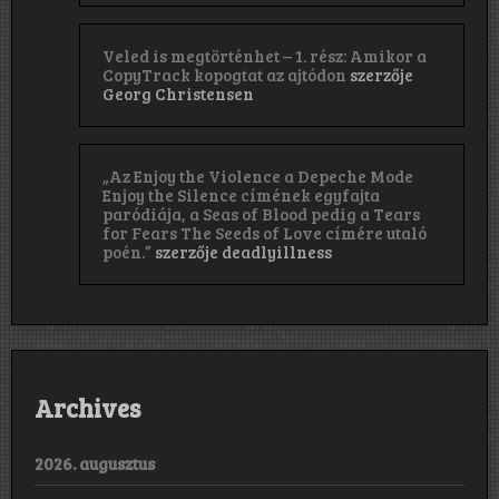
Veled is megtörténhet – 1. rész: Amikor a
CopyTrack kopogtat az ajtódon
szerzője
Georg Christensen
„Az Enjoy the Violence a Depeche Mode
Enjoy the Silence címének egyfajta
paródiája, a Seas of Blood pedig a Tears
for Fears The Seeds of Love címére utaló
poén.”
szerzője
deadlyillness
Archives
2026. augusztus