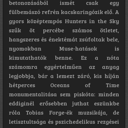
betonozásából ismét csak egy
fülbemászó refrén kacskaringózik elő. A
gyors középtempós
Hunters in the Sky
szűk öt percébe számos ötletet,
hangszeres és énektémát zsúfoltak bele,
nyomokban Muse-hatások is
kimutathatók benne. Ez a nóta
számomra egyértelműen az anyag
legjobbja, bár a lemezt záró, kis híján
hétperces
Oceans of Time
monumentalitása sem piskóta: minden
eddiginél erősebben juthat eszünkbe
róla Tobias Forge-ék muzsikája, de
letisztultsága és pszichedelikus rezgései