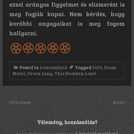
ezzel arányos figyelmet és elismerést is
meg fogják kapni. Nem kérdés, hogy
korábbi anyagaikat is meg fogom
hallgatni.
Posted in
Lemezajánló
Tagged
2023
,
Doom
Metal
,
Green Lung
,
This Heathen Land
Previous
Next
Vélemény, hozzászólás?
A kötelező mezőket
*
Az e-mail címet nem tesszük közzé.