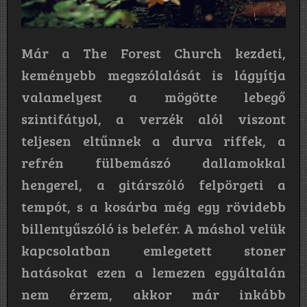
Már a The Forest Church kezdeti,
keményebb megszólalását is lágyítja
valamelyest a mögötte lebegő
szintifátyol, a verzék alól viszont
teljesen eltűnnek a durva riffek, a
refrén fülbemászó dallamokkal
hengerel, a gitárszóló felpörgeti a
tempót, s a kosárba még egy rövidebb
billentyűszóló is belefér. A máshol velük
kapcsolatban emlegetett stoner
hatásokat ezen a lemezen egyáltalán
nem érzem, akkor már inkább