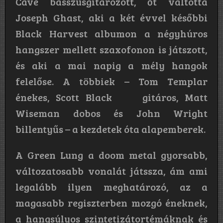
Cave basszusgitározott, őt váltotta
Joseph Ghast, aki a két évvel későbbi
Black Harvest albumon a négyhúros
hangszer mellett szaxofonon is játszott,
és aki a mai napig a mély hangok
felelőse. A többiek – Tom Templar
énekes, Scott Black gitáros, Matt
Wiseman dobos és John Wright
billentyűs – a kezdetek óta alapemberek.
A Green Lung a doom metal gyorsabb,
változatosabb vonalát játssza, ám ami
legalább ilyen meghatározó, az a
magasabb regiszterben mozgó éneknek,
a hangsúlyos szintetizátortémáknak és