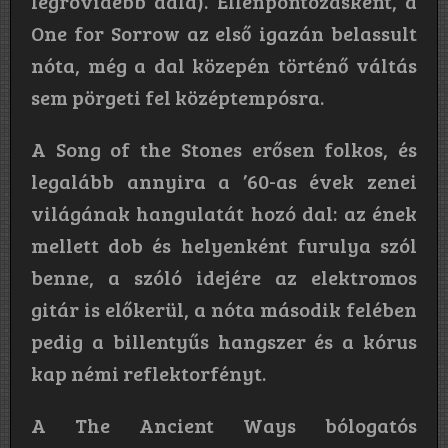
legrövidebb dala). Ellenpontozásként,
a
One for Sorrow
az első igazán belassult
nóta, még a dal közepén történő váltás
sem pörgeti fel középtempósra.
A Song of the Stones erősen folkos, és
legalább annyira a ’60-as évek zenei
világának hangulatát hozó dal: az ének
mellett dob és helyenként furulya szól
benne, a szóló idejére az elektromos
gitár is előkerül, a nóta második felében
pedig a billentyűs hangszer és a kórus
kap némi reflektorfényt.
A The Ancient Ways bólogatós