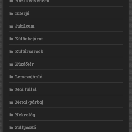
Házi kedvencek
Interjú
Jubileum
Különbejárat
Kultúrsarock
Küzdőtér
Lemezajánló
Mai füllel
Metal-párbaj
Nekrológ
Süllyesztő