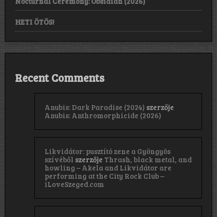
Nocturnal Ceremony: Obsidian (2026)
HETI ÖTÖS!
Recent Comments
Anubis: Dark Paradise (2024)
szerzője
Anubis: Anthromorphicide (2026)
Likvidátor: pusztító zene a Gyöngyös
szívéből
szerzője
Thrash, black metal, and
howling – Akela and Likvidátor are
performing at the City Rock Club –
iLoveSzeged.com