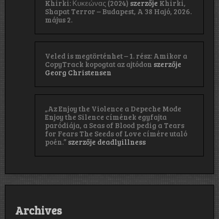
Khirki: Κ​υ​κ​ε​ώ​ν​α​ς (2024)
szerzője
Khirki,
Shapat Terror – Budapest, A 38 Hajó, 2026.
május 2.
Veled is megtörténhet – 1. rész: Amikor a
CopyTrack kopogtat az ajtódon
szerzője
Georg Christensen
„Az Enjoy the Violence a Depeche Mode
Enjoy the Silence címének egyfajta
paródiája, a Seas of Blood pedig a Tears
for Fears The Seeds of Love címére utaló
poén.”
szerzője
deadlyillness
Archives