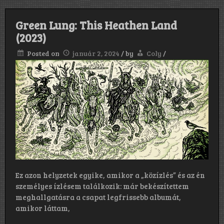
Green Lung: This Heathen Land
(2023)
Posted on
január 2, 2024
/
by
Coly
/
Ez azon helyzetek egyike, amikor a „közízlés” és az én
személyes ízlésem találkozik: már bekészítettem
meghallgatásra a csapat legfrissebb albumát,
amikor láttam,