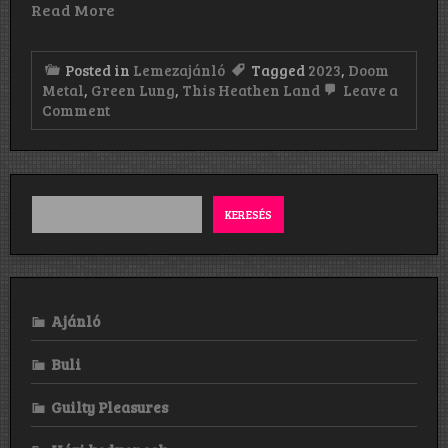
Read More
Posted in
Lemezajánló
Tagged
2023
,
Doom
Metal
,
Green Lung
,
This Heathen Land
Leave a
on
Comment
Green
Lung:
This
Heathen
Land
(2023)
KERESÉS
Ajánló
Buli
Guilty Pleasures