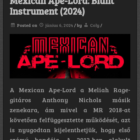
Mexican Ape-Lord: Blunt
Instrument (2024)
Posted on
június 6, 2024
/
by
Coly
/
A Mexican Ape-Lord a Meliah Rage-
gitáros Anthony Nichols másik
zenekara, ám mivel a MR 2018-at
követően felfüggesztette működését, azt
is nyugodtan kijelenthetjük, hogy első
számú bandája. A 2012-ben alakult