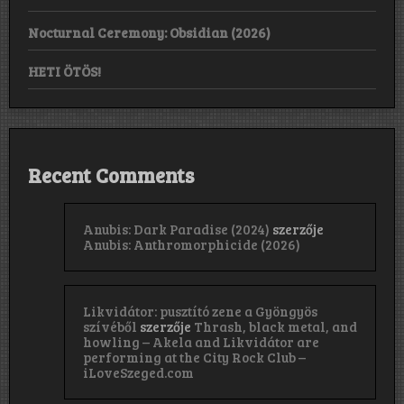
Nocturnal Ceremony: Obsidian (2026)
HETI ÖTÖS!
Recent Comments
Anubis: Dark Paradise (2024)
szerzője
Anubis: Anthromorphicide (2026)
Likvidátor: pusztító zene a Gyöngyös
szívéből
szerzője
Thrash, black metal, and
howling – Akela and Likvidátor are
performing at the City Rock Club –
iLoveSzeged.com