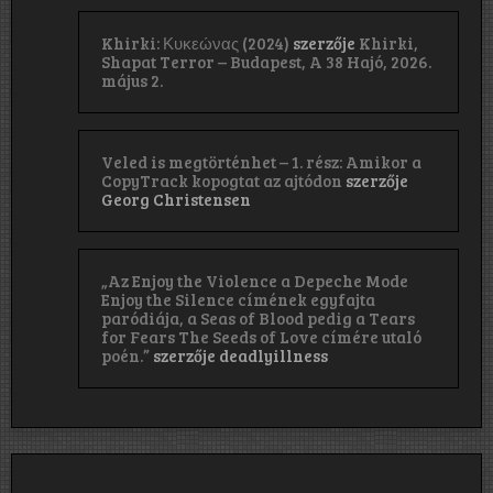
Khirki: Κ​υ​κ​ε​ώ​ν​α​ς (2024)
szerzője
Khirki,
Shapat Terror – Budapest, A 38 Hajó, 2026.
május 2.
Veled is megtörténhet – 1. rész: Amikor a
CopyTrack kopogtat az ajtódon
szerzője
Georg Christensen
„Az Enjoy the Violence a Depeche Mode
Enjoy the Silence címének egyfajta
paródiája, a Seas of Blood pedig a Tears
for Fears The Seeds of Love címére utaló
poén.”
szerzője
deadlyillness