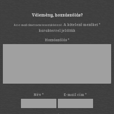
Vélemény, hozzászólás?
A kötelező mezőket
*
Az e-mail címet nem tesszük közzé.
karakterrel jelöltük
Hozzászólás
*
Név
*
E-mail cím
*