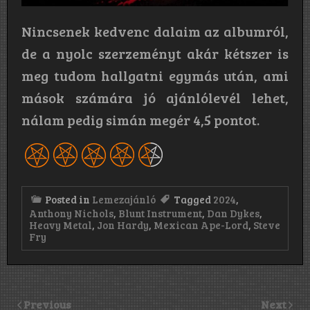
Nincsenek kedvenc dalaim az albumról,
de a nyolc szerzeményt akár kétszer is
meg tudom hallgatni egymás után, ami
mások számára jó ajánlólevél lehet,
nálam pedig simán megér 4,5 pontot.
Posted in
Lemezajánló
Tagged
2024
,
Anthony Nichols
,
Blunt Instrument
,
Dan Dykes
,
Heavy Metal
,
Jon Hardy
,
Mexican Ape-Lord
,
Steve
Fry
Previous
Next