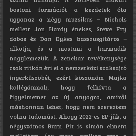
bostoni formációt a kezdetek óta
ugyanaz a négy muzsikus – Nichols
mellett Jon Hardy énekes, Steve Fry
dobos és Dan Dykes basszusgitáros –
alkotja, és a mostani a harmadik
nagylemezük. A zenekar tevékenysége
csak ritkán éri el a nemzetközi szaksajtó
ingerküszöbét, ezért köszönöm Majka
kollégámnak, hogy felhívta a
figyelmemet az új anyagra, amiről
máshonnan lehet, hogy nem szereztem
volna tudomást. Ahogy 2022-es EP-jük, a
négyszámos Burn Pit is simán elment
mellettem, így most, amikor erre a