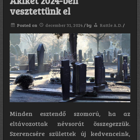
Akiket 2024-ben
vesztettünk el
Posted on
december 31, 2024
/
by
Rattle A.D.
/
Minden esztendő szomorú, ha az
eltávozottak névsorát összegezzük.
Szerencsére születtek új kedvenceink,