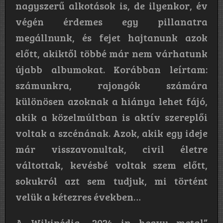
nagyszerű alkotások is, de ilyenkor, év
végén érdemes egy pillanatra
megállnunk, és fejet hajtanunk azok
előtt, akiktől többé már nem várhatunk
újabb albumokat. Korábban leírtam:
számunkra, rajongók számára
különösen azoknak a hiánya lehet fájó,
akik a közelmúltban is aktív szereplői
voltak a szcénának. Azok, akik egy ideje
már visszavonultak, civil életre
váltottak, kevésbé voltak szem előtt,
sokukról azt sem tudjuk, mi történt
velük a kétezres években…
A Wikipédia „2024 in heavy metal”