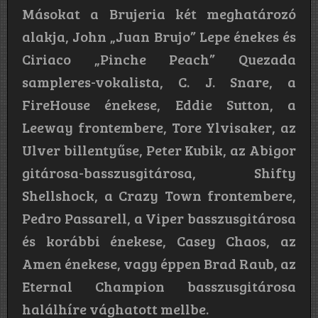
Másokat a Brujeria két meghatározó
alakja, John „Juan Brujo” Lepe énekes és
Ciriaco „Pinche Peach” Quezada
sampleres-vokalista, C. J. Snare, a
FireHouse énekese, Eddie Sutton, a
Leeway frontembere, Tore Ylvisaker, az
Ulver billentyűse, Peter Kubik, az Abigor
gitárosa-basszusgitárosa, Shifty
Shellshock, a Crazy Town frontembere,
Pedro Passarell, a Viper basszusgitárosa
és korábbi énekese, Casey Chaos, az
Amen énekese, vagy éppen Brad Raub, az
Eternal Champion basszusgitárosa
halálhíre vághatott mellbe.