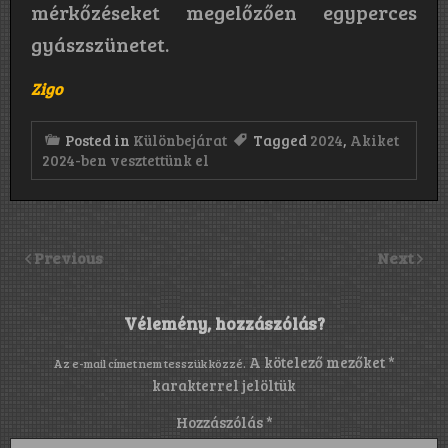
mérkőzéseket megelőzően egyperces
gyászszünetet.
Zigo
Posted in
Különbejárat
Tagged
2024
,
Akiket
2024-ben vesztettünk el
Previous
Next
Vélemény, hozzászólás?
A kötelező mezőket
*
Az e-mail címet nem tesszük közzé.
karakterrel jelöltük
Hozzászólás
*