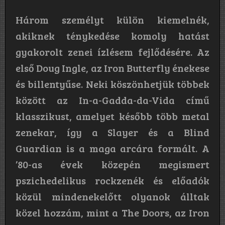
Három személyt külön kiemelnék,
akiknek ténykedése komoly hatást
gyakorolt zenei ízlésem fejlődésére. Az
első Doug Ingle, az Iron Butterfly énekese
és billentyűse. Neki köszönhetjük többek
között az In-a-Gadda-da-Vida című
klasszikust, amelyet később több metal
zenekar, így a Slayer és a Blind
Guardian is a maga arcára formált. A
’80-as évek közepén megismert
pszichedelikus rockzenék és előadók
közül mindenekelőtt olyanok álltak
közel hozzám, mint a The Doors, az Iron