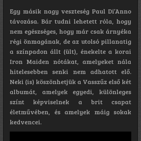
Egy másik nagy veszteség Paul Di’Anno
távozása. Bár tudni lehetett róla, hogy
nem egészséges, hogy már csak árnyéka
régi önmagának, de az utolsó pillanatig
a színpadon állt (ült), énekelte a korai
Iron Maiden nótákat, amelyeket nála
hitelesebben senki nem adhatott elő.
Neki (is) köszönhetjük a Vasszűz első két
albumát, amelyek egyedi, különleges
színt képviselnek a brit csapat
életművében, és amelyek máig sokak
kedvencei.