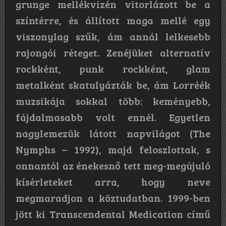
grunge mellékvizén vitorlázott be a
színtérre, és állított maga mellé egy
viszonylag szűk, ám annál lelkesebb
rajongói réteget. Zenéjüket alternatív
rockként, punk rockként, glam
metalként skatulyázták be, ám Lorréék
muzsikája sokkal több: keményebb,
fájdalmasabb volt ennél. Egyetlen
nagylemezük látott napvilágot (The
Nymphs – 1992), majd feloszlottak, s
onnantól az énekesnő tett meg-megújuló
kísérleteket arra, hogy neve
megmaradjon a köztudatban. 1999-ben
jött ki Transcendental Medication című