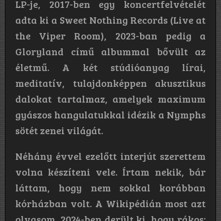
LP-je, 2017-ben egy koncertfelvételét
adta ki a Sweet Nothing Records (Live at
the Viper Room), 2023-ban pedig a
Gloryland című albummal bővült az
életmű. A két stúdióanyag lírai,
meditatív, tulajdonképpen akusztikus
dalokat tartalmaz, amelyek maximum
gyászos hangulatukkal idézik a Nymphs
sötét zenei világát.
Néhány évvel ezelőtt interjút szerettem
volna készíteni vele. Írtam nekik, bár
láttam, hogy nem sokkal korábban
kórházban volt. A Wikipédián most azt
olvasom, 2024-ben derült ki, hogy rákos;