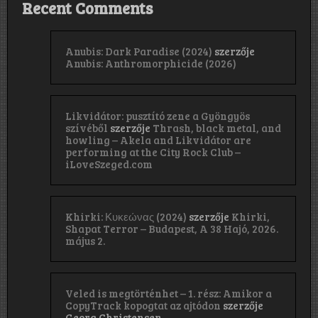
Recent Comments
Anubis: Dark Paradise (2024)
szerzője
Anubis: Anthromorphicide (2026)
Likvidátor: pusztító zene a Gyöngyös
szívéből
szerzője
Thrash, black metal, and
howling – Akela and Likvidátor are
performing at the City Rock Club –
iLoveSzeged.com
Khirki: Κ​υ​κ​ε​ώ​ν​α​ς (2024)
szerzője
Khirki,
Shapat Terror – Budapest, A 38 Hajó, 2026.
május 2.
Veled is megtörténhet – 1. rész: Amikor a
CopyTrack kopogtat az ajtódon
szerzője
Georg Christensen