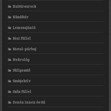
Kultúrsarock
Küzdőtér
Lemezajánló
Mai füllel
Metal-párbaj
Nekrológ
Süllyesztő
Szubjektív
Szűz füllel
Zenén innen és túl