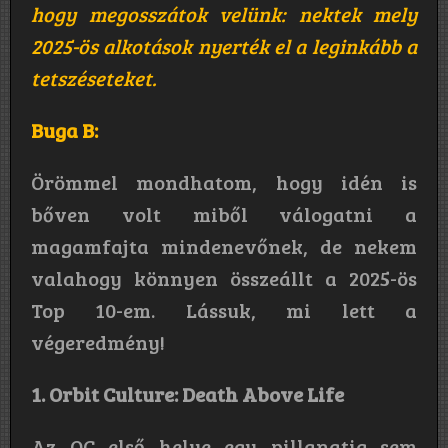
hogy megosszátok velünk: nektek mely
2025-ös alkotások nyerték el a leginkább a
tetszéseteket.
Buga B:
Örömmel mondhatom, hogy idén is
bőven volt miből válogatni a
magamfajta mindenevőnek, de nekem
valahogy könnyen összeállt a 2025-ös
Top 10-em. Lássuk, mi lett a
végeredmény!
1. Orbit Culture: Death Above Life
Az OC első helye egy pillanatig sem