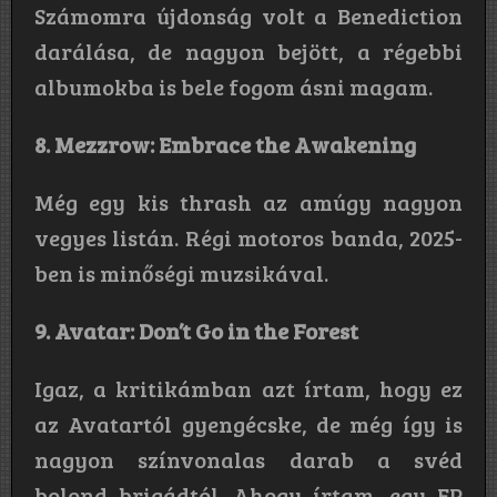
Számomra újdonság volt a Benediction
darálása, de nagyon bejött, a régebbi
albumokba is bele fogom ásni magam.
8. Mezzrow: Embrace the Awakening
Még egy kis thrash az amúgy nagyon
vegyes listán. Régi motoros banda, 2025-
ben is minőségi muzsikával.
9. Avatar: Don’t Go in the Forest
Igaz, a kritikámban azt írtam, hogy ez
az Avatartól gyengécske, de még így is
nagyon színvonalas darab a svéd
bolond brigádtól. Ahogy írtam, egy EP