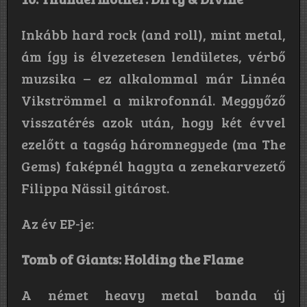
Inkább hard rock (and roll), mint metal,
ám így is élvezetesen lendületes, vérbő
muzsika – ez alkalommal már Linnéa
Vikströmmel a mikrofonnál. Meggyőző
visszatérés azok után, hogy két évvel
ezelőtt a tagság háromnegyede (ma The
Gems) faképnél hagyta a zenekarvezető
Filippa Nässil gitárost.
Az év EP-je:
Tomb of Giants: Holding the Flame
A német heavy metal banda új