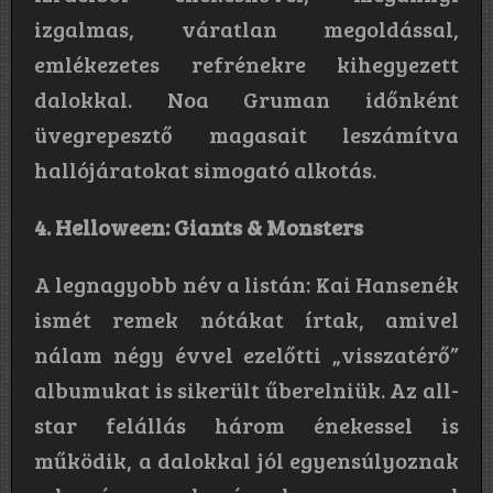
izgalmas, váratlan megoldással,
emlékezetes refrénekre kihegyezett
dalokkal. Noa Gruman időnként
üvegrepesztő magasait leszámítva
hallójáratokat simogató alkotás.
4. Helloween: Giants & Monsters
A legnagyobb név a listán: Kai Hansenék
ismét remek nótákat írtak, amivel
nálam négy évvel ezelőtti „visszatérő”
albumukat is sikerült űberelniük. Az all-
star felállás három énekessel is
működik, a dalokkal jól egyensúlyoznak