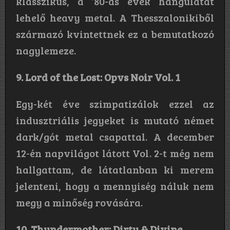
klasszikus, a ’80-as évek hangulatát
lehelő heavy metal. A Thesszalonikiből
származó kvintettnek ez a bemutatkozó
nagylemeze.
9. Lord of the Lost: Opvs Noir Vol. 1
Egy-két éve szimpatizálok ezzel az
indusztriális jegyeket is mutató német
dark/gót metal csapattal. A december
12-én napvilágot látott Vol. 2-t még nem
hallgattam, de látatlanban ki merem
jelenteni, hogy a mennyiség náluk nem
megy a minőség rovására.
10. Thundermother: Dirty & Divine