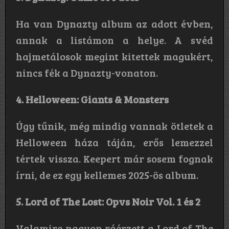
Ha van Dynazty album az adott évben,
annak a listámon a helye. A svéd
hajmetálosok megint kitettek magukért,
nincs fék a Dynazty-vonaton.
4. Helloween: Giants & Monsters
Úgy tűnik, még mindig vannak ötletek a
Helloween háza táján, erős lemezzel
tértek vissza. Keepert már sosem fognak
írni, de ez egy kellemes 2025-ös album.
5. Lord of The Lost: Opvs Noir Vol. 1 és 2
Valamire nagyon ráérzett a Lord of The