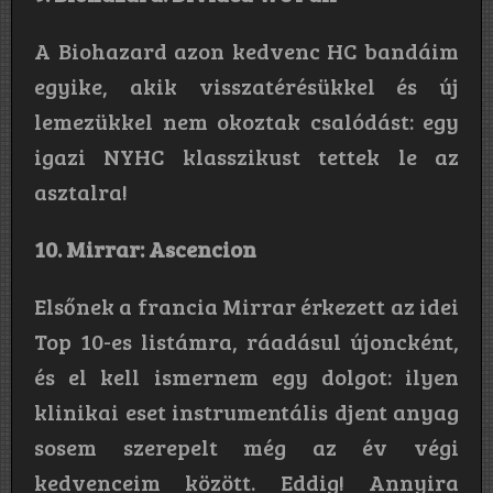
A Biohazard azon kedvenc HC bandáim
egyike, akik visszatérésükkel és új
lemezükkel nem okoztak csalódást: egy
igazi NYHC klasszikust tettek le az
asztalra!
10. Mirrar: Ascencion
Elsőnek a francia Mirrar érkezett az idei
Top 10-es listámra, ráadásul újoncként,
és el kell ismernem egy dolgot: ilyen
klinikai eset instrumentális djent anyag
sosem szerepelt még az év végi
kedvenceim között. Eddig! Annyira