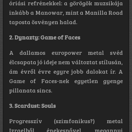
óriási refrénekkel: a görögök muzsikája
inkább a Manowar, mint a Manilla Road
taposta ösvényen halad.
2. Dynazty: Game of Faces
A dallamos europower metal svéd
élcsapata jó ideje nem változtat stílusán,
ám évről évre egyre jobb dalokat ír. A
Game of Faces-nek egyetlen gyenge
pillanata sincs.
3. Scardust: Souls
Progresszív (szimfonikus?) metal
Izraelből énekesnővel, megannyi