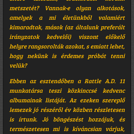
metszetét? Vannak-e olyan alkotások,
amelyek a mi életünkből valamiért
kimaradtak, mások (az általunk preferált
irányzatok kedvelői) viszont előkelő
helyre rangsorolták azokat, s emiatt lehet,
hogy nekünk is érdemes próbát tenni
velük?
Ebben az esztendőben a Rattle A.D. 11
munkatársa teszi közkinccsé kedvenc
albumainak listáját. Az ezeken szereplő
lemezek jó részéről év közben részletesen
is írtunk. Jó böngészést hozzájuk, és
természetesen mi is kíváncsian várjuk,