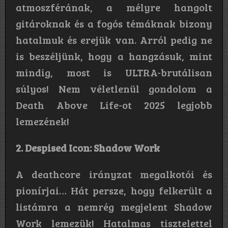
atmoszférának, a mélyre hangolt
gitároknak és a fogós témáknak bizony
hatalmuk és erejük van. Arról pedig ne
is beszéljünk, hogy a hangzásuk, mint
mindig, most is ULTRA-brutálisan
súlyos! Nem véletlenül gondolom a
Death Above Life-ot 2025 legjobb
lemezének!
2. Despised Icon: Shadow Work
A deathcore irányzat megalkotói és
pionírjai… Hát persze, hogy felkerült a
listámra a nemrég megjelent Shadow
Work lemezük! Hatalmas tisztelettel