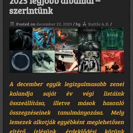
2025 legjobb albumai –
szerintünk
Posted on
december 22, 2025
/
by
Rattle A.D.
/
A december egyik legizgalmasabb zenei
kalandja saját év végi listáink
összeállítása, illetve mások hasonló
összegzéseinek tanulmányozása. Mely
lemezek alkotják egyébként meglehetősen
eltérő ízlésünk, érdeklődési körünk