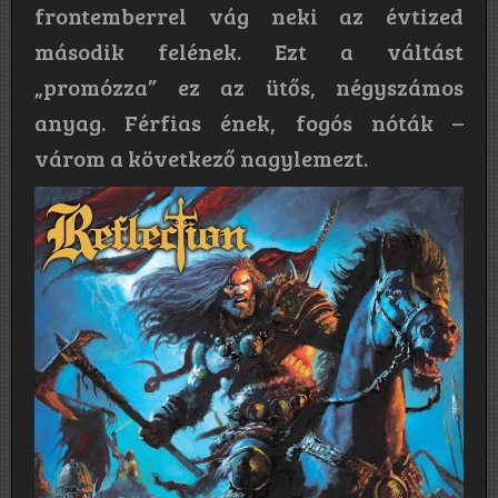
frontemberrel vág neki az évtized
második felének. Ezt a váltást
„promózza” ez az ütős, négyszámos
anyag. Férfias ének, fogós nóták –
várom a következő nagylemezt.