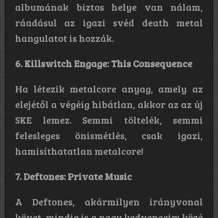
albumának biztos helye van nálam,
ráadásul az igazi svéd death metal
hangulatot is hozzák.
6. Killswitch Engage: This Consequence
Ha létezik metalcore anyag, amely az
elejétől a végéig hibátlan, akkor az az új
SKE lemez. Semmi töltelék, semmi
felesleges önismétlés, csak igazi,
hamisíthatatlan metalcore!
7. Deftones: Private Music
A Deftones, akármilyen irányvonal
követ, mindig is a nagy kedvenceim közé