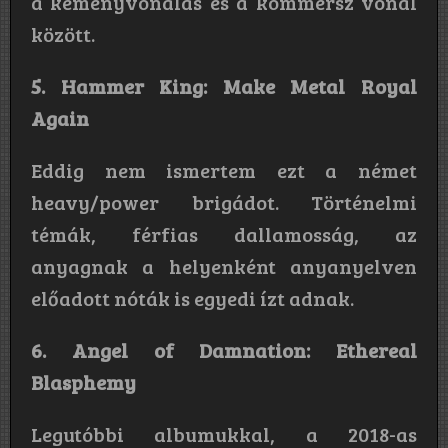
a keményvonalas és a kommersz vonal
között.
5. Hammer King: Make Metal Royal
Again
Eddig nem ismertem ezt a német
heavy/power brigádot. Történelmi
témák, férfias dallamosság, az
anyagnak a helyenként anyanyelven
előadott nóták is egyedi ízt adnak.
6. Angel of Damnation: Ethereal
Blasphemy
Legutóbbi albumukkal, a 2018-as