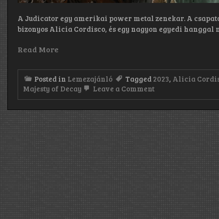
A Judicator egy amerikai power metal zenekar. A csapat
bizonyos Alicia Cordisco, és egy nagyon egyedi hanggal 
Read More
Posted in
Lemezajánló
Tagged
2023
,
Alicia Cordi
on
Majesty of Decay
Leave a Comment
Judicator:
The
Majesty
of
Decay
(2022)