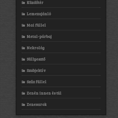
Küzdőtér
Lemezajánló
Mai füllel
Metal-párbaj
Nekrológ
Süllyesztő
Szubjektív
Szűz füllel
Zenén innen és túl
Zenesarok