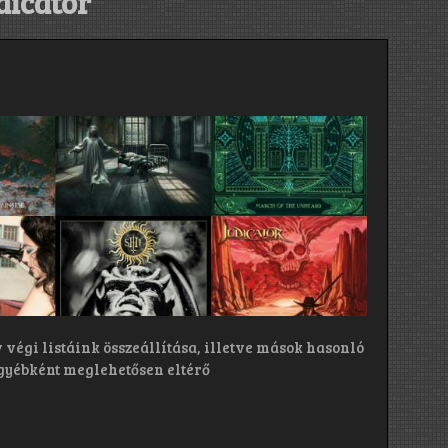
dicator
végi listáink összeállítása, illetve mások hasonló
gyébként meglehetősen eltérő