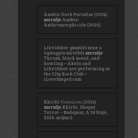
Anubis: Dark Paradise (2024)
szerzője
Anubis:
Anthromorphicide (2026)
Likvidátor: pusztító zene a
Gyöngyös szívéből
szerzője
Thrash, black metal, and
howling – Akela and
Likvidátor are performing at
the City Rock Club –
iLoveSzeged.com
Khirki: Κ​υ​κ​ε​ώ​ν​α​ς (2024)
szerzője
Khirki, Shapat
Terror – Budapest, A 38 Hajó,
2026. május 2.