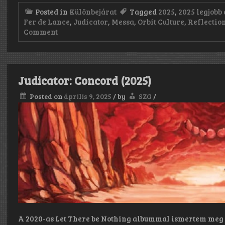
Posted in
Különbejárat
Tagged
2025
,
2025 legjobb
Fer de Lance
,
Judicator
,
Messa
,
Orbit Culture
,
Reflectio
on
Comment
2025
legjobb
albumai
–
szerintünk
Judicator: Concord (2025)
Posted on
április 9, 2025
/
by
SZG
/
A 2020-as Let There be Nothing albummal ismertem meg a