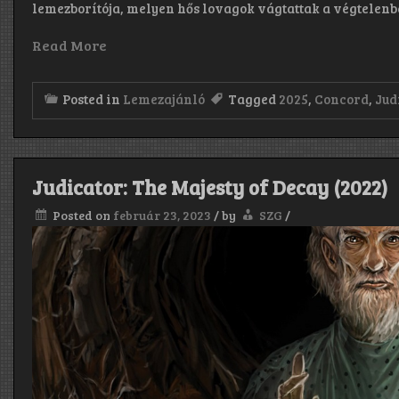
lemezborítója, melyen hős lovagok vágtattak a végtelen
Read More
Posted in
Lemezajánló
Tagged
2025
,
Concord
,
Jud
Judicator: The Majesty of Decay (2022)
Posted on
február 23, 2023
/
by
SZG
/