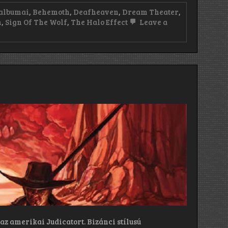
 albumai
,
Behemoth
,
Deafheaven
,
Dream Theater
,
n
,
Sign Of The Wolf
,
The Halo Effect
Leave a
z amerikai Judicatort. Bizánci stílusú