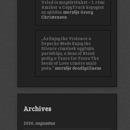
Veled is megtörténhet – 1. rész:
Amikor a CopyTrack kopogtat
az ajtódon
szerzője
Georg
Christensen
„Az Enjoy the Violence a
Depeche Mode Enjoy the
Silence címének egyfajta
paródiája, a Seas of Blood
pedig a Tears for Fears The
Seeds of Love címére utaló
poén.”
szerzője
deadlyillness
Archives
2026. augusztus