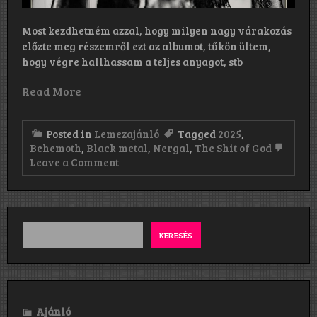
Most kezdhetném azzal, hogy milyen nagy várakozás
előzte meg részemről ezt az albumot, tűkön ültem,
hogy végre hallhassam a teljes anyagot, stb
Read More
Posted in
Lemezajánló
Tagged
2025
,
Behemoth
,
Black metal
,
Nergal
,
The Shit of God
on
Leave a Comment
Behemoth:
The
Shit
of
God
(2025)
KERESÉS
Ajánló