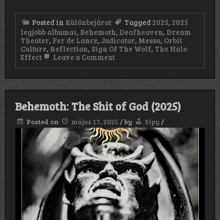
Posted in
Különbejárat
Tagged
2025
,
2025
legjobb albumai
,
Behemoth
,
Deafheaven
,
Dream
Theater
,
Fer de Lance
,
Judicator
,
Messa
,
Orbit
Culture
,
Reflection
,
Sign Of The Wolf
,
The Halo
on
Effect
Leave a Comment
2025
legjobb
albumai
–
szerintünk
Behemoth: The Shit of God (2025)
Posted on
május 17, 2025
/
by
Sipy
/