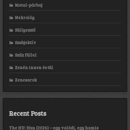
Metal-párbaj
Nekrológ
Süllyesztő
Szubjektív
Szűz füllel
Zenén innen és túl
Zenesarok
Recent Posts
The HU: Hun (2026) – egy valódi, egy hamis