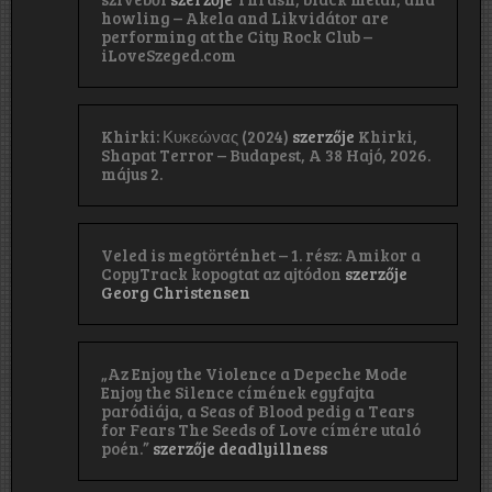
howling – Akela and Likvidátor are
performing at the City Rock Club –
iLoveSzeged.com
Khirki: Κ​υ​κ​ε​ώ​ν​α​ς (2024)
szerzője
Khirki,
Shapat Terror – Budapest, A 38 Hajó, 2026.
május 2.
Veled is megtörténhet – 1. rész: Amikor a
CopyTrack kopogtat az ajtódon
szerzője
Georg Christensen
„Az Enjoy the Violence a Depeche Mode
Enjoy the Silence címének egyfajta
paródiája, a Seas of Blood pedig a Tears
for Fears The Seeds of Love címére utaló
poén.”
szerzője
deadlyillness