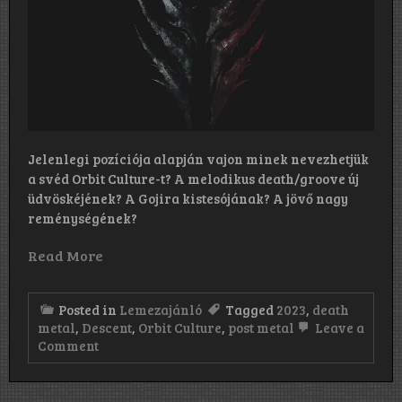
Jelenlegi pozíciója alapján vajon minek nevezhetjük
a svéd Orbit Culture-t? A melodikus death/groove új
üdvöskéjének? A Gojira kistesójának? A jövő nagy
reménységének?
Read More
Posted in
Lemezajánló
Tagged
2023
,
death
metal
,
Descent
,
Orbit Culture
,
post metal
Leave a
on
Comment
Orbit
Culture:
Descent