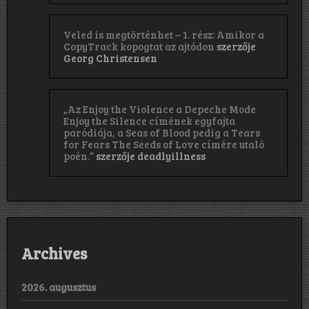
Veled is megtörténhet – 1. rész: Amikor a
CopyTrack kopogtat az ajtódon
szerzője
Georg Christensen
„Az Enjoy the Violence a Depeche Mode
Enjoy the Silence címének egyfajta
paródiája, a Seas of Blood pedig a Tears
for Fears The Seeds of Love címére utaló
poén.”
szerzője
deadlyillness
Archives
2026. augusztus