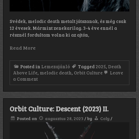
Svédek, melodic death metalt játszanak, és még csak
12 évesek. Mármint zenekarilag. 3-4 éve ennél a
résznél fordultam volna ki az ajtón,
Read More
Posted in
Lemezajánló
Tagged
2025
,
Death
Above Life
,
melodic death
,
Orbit Culture
Leave
on
a Comment
Orbit
Culture:
Death
Above
Life
Orbit Culture: Descent (2023) II.
(2025)
Posted on
augusztus 28, 2023
/
by
Coly
/