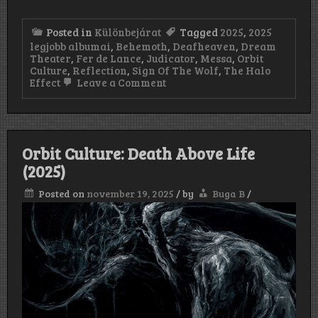
Posted in
Különbejárat
Tagged
2025
,
2025
legjobb albumai
,
Behemoth
,
Deafheaven
,
Dream
Theater
,
Fer de Lance
,
Judicator
,
Messa
,
Orbit
Culture
,
Reflection
,
Sign Of The Wolf
,
The Halo
on
Effect
Leave a Comment
2025
legjobb
albumai
–
szerintünk
Orbit Culture: Death Above Life
(2025)
Posted on
november 19, 2025
/
by
Buga B
/