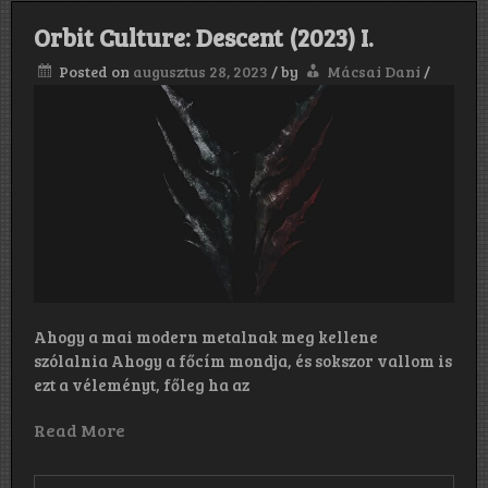
(2023)
II.
Orbit Culture: Descent (2023) I.
Posted on
augusztus 28, 2023
/
by
Mácsai Dani
/
Ahogy a mai modern metalnak meg kellene
szólalnia Ahogy a főcím mondja, és sokszor vallom is
ezt a véleményt, főleg ha az
Read More