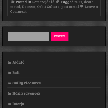
Posted in
Lemezajánló
Tagged
2023
,
death
metal
,
Descent
,
Orbit Culture
,
post metal
Leave a
on
Comment
Orbit
Culture:
Descent
(2023)
I.
KERESÉS
Ajánló
Buli
Guilty Pleasures
Házi kedvencek
Interjú