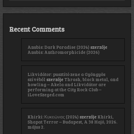
Recent Comments
Anubis: Dark Paradise (2024)
szerzője
Anubis: Anthromorphicide (2026)
Likvidátor: pusztító zene a Gyöngyös
szívéből
szerzője
Thrash, black metal, and
howling – Akela and Likvidátor are
performing at the City Rock Club –
iLoveSzeged.com
Khirki: Κ​υ​κ​ε​ώ​ν​α​ς (2024)
szerzője
Khirki,
Shapat Terror – Budapest, A 38 Hajó, 2026.
május 2.