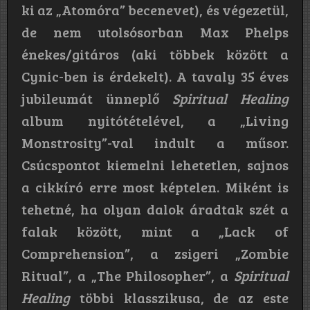
ki az „Atomóra” becenevet), és végezetül,
de nem utolsósorban Max Phelps
énekes/gitáros (aki többek között a
Cynic-ben is érdekelt). A tavaly 35 éves
jubileumát ünneplő
Spiritual Healing
album nyitótételével, a „Living
Monstrosity”-val indult a műsor.
Csúcspontot kiemelni lehetetlen, sajnos
a cikkíró erre most képtelen. Miként is
tehetné, ha olyan dalok áradtak szét a
falak között, mint a „Lack of
Comprehension”, a zsigeri „Zombie
Ritual”, a „The Philosopher”, a
Spiritual
Healing
többi klasszikusa, de az este