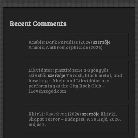
Recent Comments
Anubis: Dark Paradise (2024)
szerzője
Anubis: Anthromorphicide (2026)
Likvidátor: pusztító zene a Gyöngyös
szívéből
szerzője
Thrash, black metal, and
howling – Akela and Likvidátor are
performing at the City Rock Club –
iLoveSzeged.com
Khirki: Κ​υ​κ​ε​ώ​ν​α​ς (2024)
szerzője
Khirki,
Shapat Terror – Budapest, A 38 Hajó, 2026.
május 2.