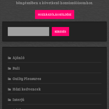
böngészőben a következő hozzászólásomhoz.
KERESÉS
Ajánló
Buli
Guilty Pleasures
Házi kedvencek
Interjú