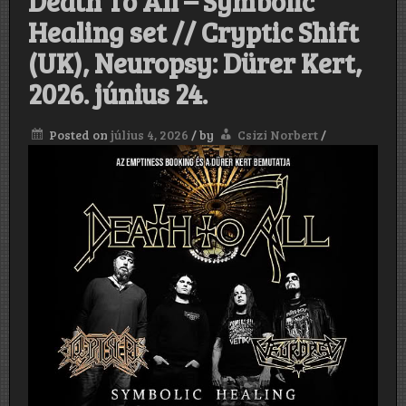
Death To All – Symbolic
Healing set // Cryptic Shift
(UK), Neuropsy: Dürer Kert,
2026. június 24.
Posted on
július 4, 2026
/
by
Csizi Norbert
/