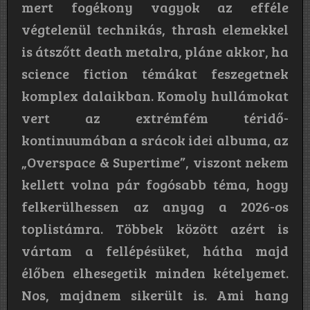
mert fogékony vagyok az efféle
végtelenül technikás, thrash elemekkel
is átszőtt death metalra, pláne akkor, ha
science fiction témákat feszegetnek
komplex dalaikban. Komoly hullámokat
vert az extrémfém téridő-
kontinuumában a srácok idei albuma, az
„Overspace & Supertime”, viszont nekem
kellett volna pár fogósabb téma, hogy
felkerülhessen az anyag a 2026-os
toplistámra. Többek között azért is
vártam a fellépésüket, hátha majd
élőben elhesegetik minden kételyemet.
Nos, majdnem sikerült is. Ami hang