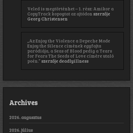
Veled is megtörténhet – 1. rész: Amikor a
CopyTrack kopogtat az ajtódon
szerzője
Georg Christensen
„Az Enjoy the Violence a Depeche Mode
Enjoy the Silence címének egyfajta
paródiája, a Seas of Blood pedig a Tears
for Fears The Seeds of Love címére utaló
poén.”
szerzője
deadlyillness
Archives
2026. augusztus
2026. július