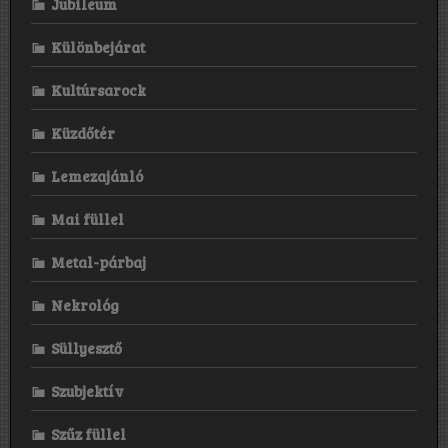
Jubileum
Különbejárat
Kultúrsarock
Küzdőtér
Lemezajánló
Mai füllel
Metal-párbaj
Nekrológ
Süllyesztő
Szubjektív
Szűz füllel