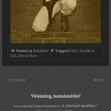
Posted in
Küzdőtér
Tagged
2026
,
Death to
All
,
Dürer Kert
Previous
Next
Vélemény, hozzászólás?
A kötelező mezőket
*
Az e-mail címet nem tesszük közzé.