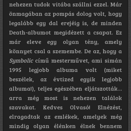
nehezen tudok vitába szállni ezzel. Már
önmagában az pompás dolog volt, hogy
legalább egy dal erejéig is, de minden
Death-albumot megidézett a csapat. Ez
már eleve egy olyan tény, amely
könnyet csal a szemembe. De az, hogy a
Symbolic
című mesterművet, ami simán
1995 legjobb albuma volt (miket
beszélek, az évtized egyik legjobb
albuma!), teljes egészében eljátszották…
arra még most is nehezen találok
szavakat. Kedves Olvasó! Elnézést,
elragadtak az emlékek, amelyek még
mindig olyan élénken élnek bennem