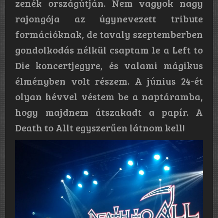
zenék országútján. Nem vagyok nagy
rajongója az úgynevezett tribute
formációknak, de tavaly szeptemberben
gondolkodás nélkül csaptam le a Left to
Die koncertjegyre, és valami mágikus
élményben volt részem. A június 24-ét
olyan hévvel véstem be a naptáramba,
hogy majdnem átszakadt a papír. A
Death to Allt egyszerűen látnom kell!