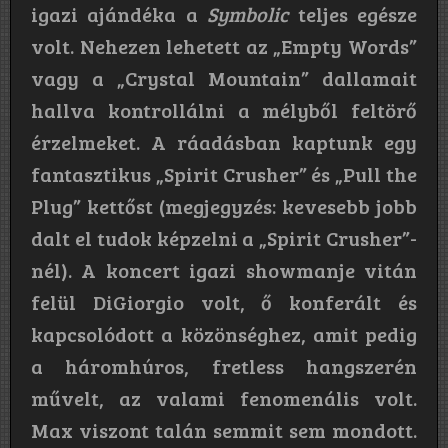
igazi ajándéka a
Symbolic
teljes egésze
volt. Nehezen lehetett az „Empty Words”
vagy a „Crystal Mountain” dallamait
hallva kontrollálni a mélyből feltörő
érzelmeket. A ráadásban kaptunk egy
fantasztikus „Spirit Crusher” és „Pull the
Plug” kettőst (megjegyzés: kevesebb jobb
dalt el tudok képzelni a „Spirit Crusher”-
nél). A koncert igazi showmanje vitán
felül DiGiorgio volt, ő konferált és
kapcsolódott a közönséghez, amit pedig
a háromhúros, fretless hangszerén
művelt, az valami fenomenális volt.
Max viszont talán semmit sem mondott.