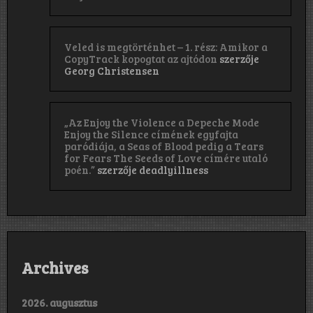
Veled is megtörténhet – 1. rész: Amikor a
CopyTrack kopogtat az ajtódon
szerzője
Georg Christensen
„Az Enjoy the Violence a Depeche Mode
Enjoy the Silence címének egyfajta
paródiája, a Seas of Blood pedig a Tears
for Fears The Seeds of Love címére utaló
poén.”
szerzője
deadlyillness
Archives
2026. augusztus