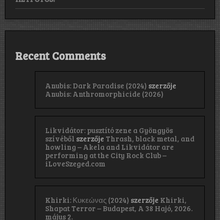
Recent Comments
Anubis: Dark Paradise (2024)
szerzője
Anubis: Anthromorphicide (2026)
Likvidátor: pusztító zene a Gyöngyös
szívéből
szerzője
Thrash, black metal, and
howling – Akela and Likvidátor are
performing at the City Rock Club –
iLoveSzeged.com
Khirki: Κ​υ​κ​ε​ώ​ν​α​ς (2024)
szerzője
Khirki,
Shapat Terror – Budapest, A 38 Hajó, 2026.
május 2.