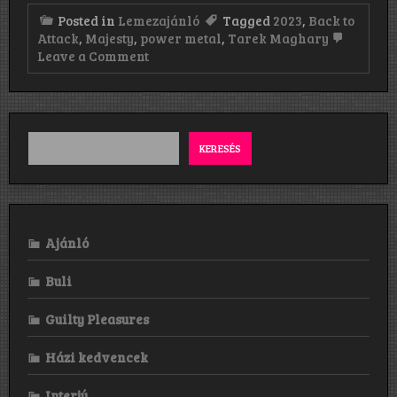
Posted in
Lemezajánló
Tagged
2023
,
Back to
Attack
,
Majesty
,
power metal
,
Tarek Maghary
on
Leave a Comment
Majesty:
Back
to
Attack
(2023)
KERESÉS
Ajánló
Buli
Guilty Pleasures
Házi kedvencek
Interjú