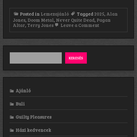
Posted in
Lemezajánló
Tagged
2025
,
Alan
Jones
,
Doom Metal
,
Never Quite Dead
,
Pagan
on
Altar
,
Terry Jones
Leave a Comment
Pagan
Altar:
Never
Quite
Dead
(2025)
KERESÉS
Ajánló
Buli
Guilty Pleasures
Házi kedvencek