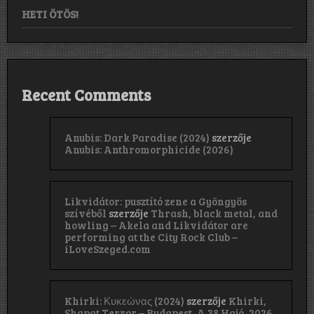
HETI ÖTÖS!
Recent Comments
Anubis: Dark Paradise (2024)
szerzője
Anubis: Anthromorphicide (2026)
Likvidátor: pusztító zene a Gyöngyös
szívéből
szerzője
Thrash, black metal, and
howling – Akela and Likvidátor are
performing at the City Rock Club –
iLoveSzeged.com
Khirki: Κ​υ​κ​ε​ώ​ν​α​ς (2024)
szerzője
Khirki,
Shapat Terror – Budapest, A 38 Hajó, 2026.