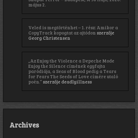
május 2.
Veled is megtörténhet – 1. rész: Amikor a
CopyTrack kopogtat az ajtódon
szerzője
Georg Christensen
„Az Enjoy the Violence a Depeche Mode
Enjoy the Silence címének egyfajta
paródiája, a Seas of Blood pedig a Tears
for Fears The Seeds of Love címére utaló
poén.”
szerzője
deadlyillness
Archives