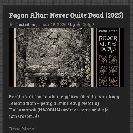
Pagan Altar: Never Quite Dead (2025)
Posted on
január 19, 2026
/
by
Coly
/
Erről a kultikus londoni együttesről eddig valahogy
lemaradtam – pedig a Brit Heavy Metal Új
Hullámának (NWOBHM) számos képviselője jó
ismerősöm, és
Read More