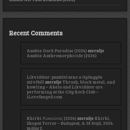
Recent Comments
Anubis: Dark Paradise (2024)
szerzője
Anubis: Anthromorphicide (2026)
Likvidátor: pusztító zene a Gyöngyös
szívéből
szerzője
Thrash, black metal, and
howling – Akela and Likvidátor are
performing at the City Rock Club –
iLoveSzeged.com
Khirki: Κ​υ​κ​ε​ώ​ν​α​ς (2024)
szerzője
Khirki,
Shapat Terror – Budapest, A 38 Hajó, 2026.
május 2.