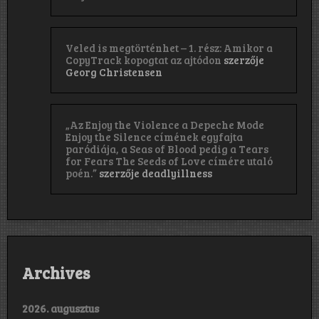
Veled is megtörténhet – 1. rész: Amikor a
CopyTrack kopogtat az ajtódon
szerzője
Georg Christensen
„Az Enjoy the Violence a Depeche Mode
Enjoy the Silence címének egyfajta
paródiája, a Seas of Blood pedig a Tears
for Fears The Seeds of Love címére utaló
poén.”
szerzője
deadlyillness
Archives
2026. augusztus