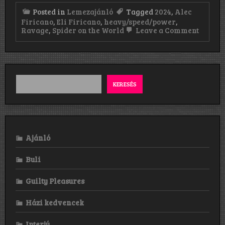
Posted in
Lemezajánló
Tagged
2024
,
Alec
Firicano
,
Eli Firicano
,
heavy/speed/power
,
on
Ravage
,
Spider on the World
Leave a Comment
Ravage
Spider
on
the
World
(2024)
KERESÉS
Ajánló
Buli
Guilty Pleasures
Házi kedvencek
Interjú