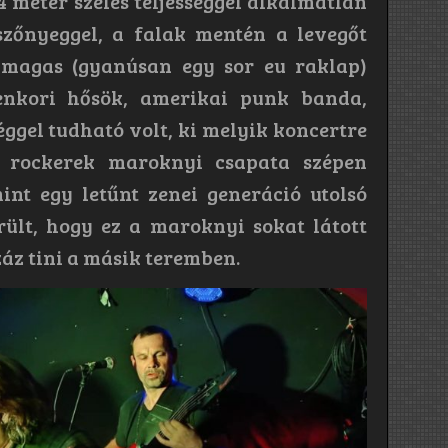
4 méter széles teljességgel alkalmatlan
szőnyeggel, a falak mentén a levegőt
 magas (gyanúsan egy sor eu raklap)
lenkori hősök, amerikai punk banda,
séggel tudható volt, ki melyik koncertre
t rockerek maroknyi csapata szépen
int egy letűnt zenei generáció utolsó
ült, hogy ez a maroknyi sokat látott
záz tini a másik teremben.