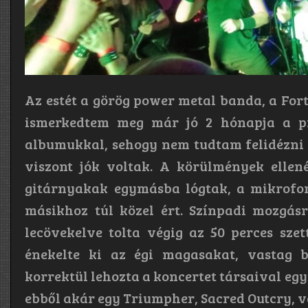
Az estét a görög power metal banda, a Fort
ismerkedtem meg már jó 2 hónapja a pr
albumukkal, sehogy nem tudtam felidézni 
viszont jók voltak. A körülmények ellené
gitárnyakak egymásba lógtak, a mikrofon
másikhoz túl közel ért. Színpadi mozgásr
lecövekelve tolta végig az 50 perces szet
énekelte ki az égi magasakat, vastag b
korrektül lehozta a koncertet társaival eg
ebből akár egy Triumpher, Sacred Outcry, va