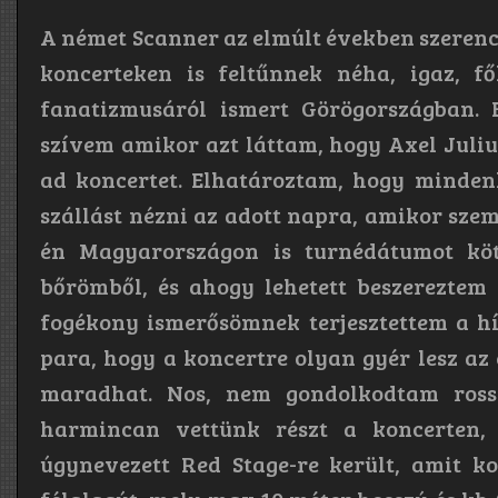
A német Scanner az elmúlt években szerencs
koncerteken is feltűnnek néha, igaz, f
fanatizmusáról ismert Görögországban. E
szívem amikor azt láttam, hogy Axel Juliu
ad koncertet. Elhatároztam, hogy minden
szállást nézni az adott napra, amikor szem
én Magyarországon is turnédátumot köt
bőrömből, és ahogy lehetett beszereztem
fogékony ismerősömnek terjesztettem a h
para, hogy a koncertre olyan gyér lesz az 
maradhat. Nos, nem gondolkodtam rossz
harmincan vettünk részt a koncerten, 
úgynevezett Red Stage-re került, amit ko