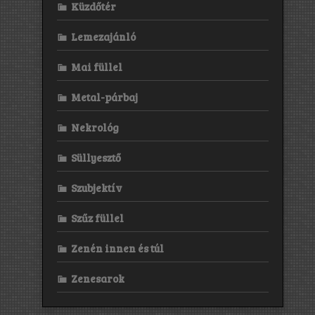
Küzdőtér
Lemezajánló
Mai füllel
Metal-párbaj
Nekrológ
Süllyesztő
Szubjektív
Szűz füllel
Zenén innen és túl
Zenesarok