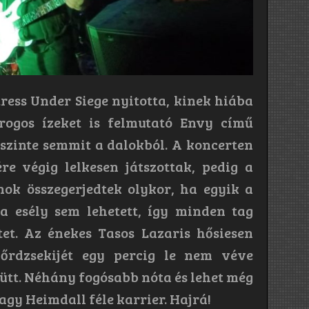
ress Under Siege nyitotta, kinek hiába
ogos ízeket is felmutató Envy című
szinte semmit a dalokból. A koncerten
re végig lelkesen játszottak, pedig a
ok összegerjedtek olykor, ha egyik a
a esély sem lehetett, így minden tag
tet. Az énekes Tasos Lazaris hősiesen
őrdzsekijét egy percig le nem véve
yütt. Néhány fogósabb nóta és lehet még
gy Heimdall féle karrier. Hajrá!