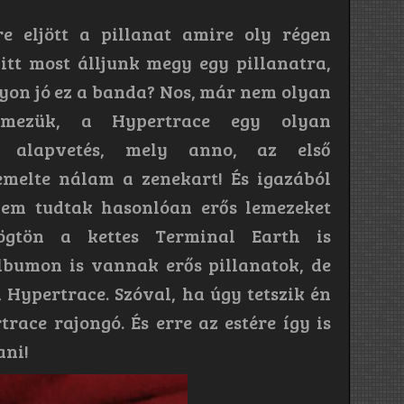
e eljött a pillanat amire oly régen
itt most álljunk megy egy pillanatra,
gyon jó ez a banda? Nos, már nem olyan
emezük, a Hypertrace egy olyan
d alapvetés, mely anno, az első
emelte nálam a zenekart! És igazából
em tudtak hasonlóan erős lemezeket
rögtön a kettes Terminal Earth is
albumon is vannak erős pillanatok, de
 Hypertrace. Szóval, ha úgy tetszik én
ace rajongó. És erre az estére így is
ani!