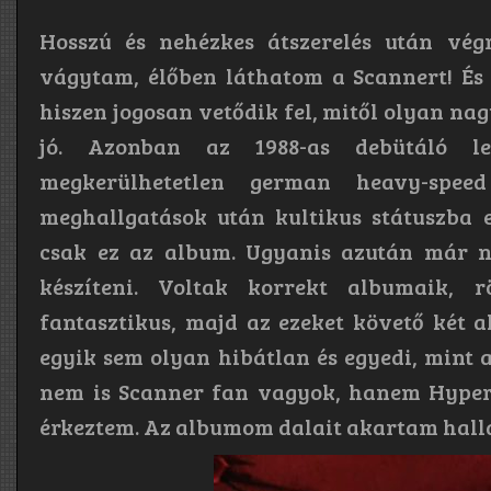
Hosszú és nehézkes átszerelés után végr
vágytam, élőben láthatom a Scannert! És 
hiszen jogosan vetődik fel, mitől olyan na
jó. Azonban az 1988-as debütáló l
megkerülhetetlen german heavy-spee
meghallgatások után kultikus státuszba 
csak ez az album. Ugyanis azután már n
készíteni. Voltak korrekt albumaik, 
fantasztikus, majd az ezeket követő két 
egyik sem olyan hibátlan és egyedi, mint a
nem is Scanner fan vagyok, hanem Hypertr
érkeztem. Az albumom dalait akartam hall