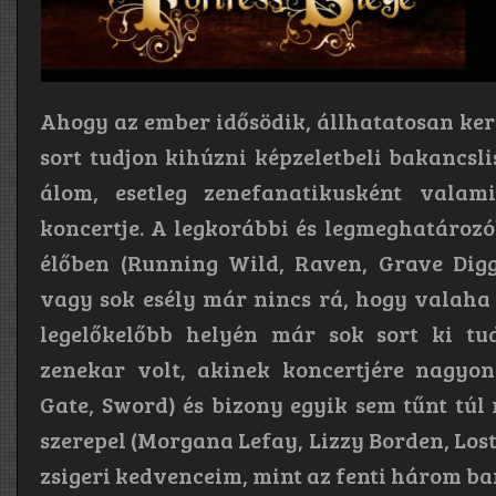
Ahogy az ember idősödik, állhatatosan kere
sort tudjon kihúzni képzeletbeli bakancsli
álom, esetleg zenefanatikusként vala
koncertje. A legkorábbi és legmeghatároz
élőben (Running Wild, Raven, Grave Digg
vagy sok esély már nincs rá, hogy valaha
legelőkelőbb helyén már sok sort ki t
zenekar volt, akinek koncertjére nagyo
Gate, Sword) és bizony egyik sem tűnt túl 
szerepel (Morgana Lefay, Lizzy Borden, Lost
zsigeri kedvenceim, mint az fenti három ba