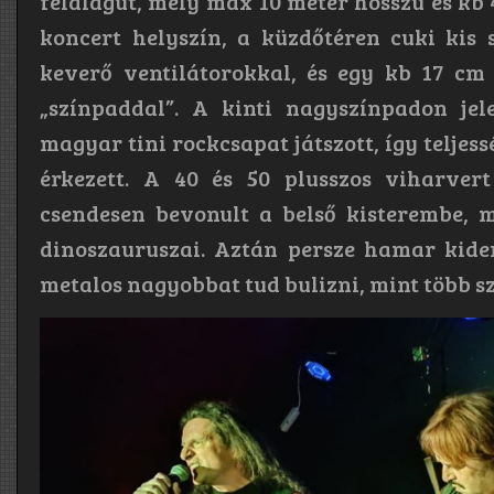
félalagút, mely max 10 méter hosszú és kb 
koncert helyszín, a küzdőtéren cuki kis 
keverő ventilátorokkal, és egy kb 17 cm
„színpaddal”. A kinti nagyszínpadon je
magyar tini rockcsapat játszott, így teljes
érkezett. A 40 és 50 plusszos viharver
csendesen bevonult a belső kisterembe, m
dinoszauruszai. Aztán persze hamar kider
metalos nagyobbat tud bulizni, mint több s