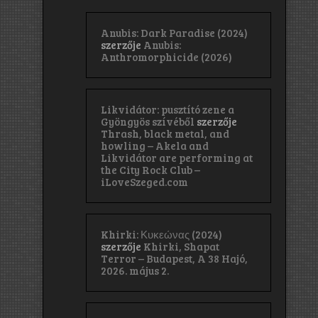
Anubis: Dark Paradise (2024)
szerzője
Anubis:
Anthromorphicide (2026)
Likvidátor: pusztító zene a
Gyöngyös szívéből
szerzője
Thrash, black metal, and
howling – Akela and
Likvidátor are performing at
the City Rock Club –
iLoveSzeged.com
Khirki: Κ​υ​κ​ε​ώ​ν​α​ς (2024)
szerzője
Khirki, Shapat
Terror – Budapest, A 38 Hajó,
2026. május 2.