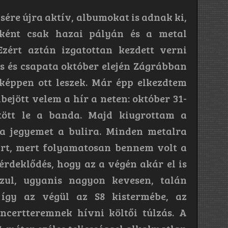
ére újra aktív, albumokat is adnak ki,
őként csak hazai pályán és a metal
zért aztán izgatottan kezdett verni
s és csapata október elején Zágrábban
képpen ott leszek. Már épp elkezdtem
bejött velem a hír a neten: október 31-
ött le a banda. Majd kiugrottam a
 a jegyemet a bulira. Minden metalra
írt, mert folyamatosan bennem volt a
érdeklődés, hogy az a végén akár el is
ul, ugyanis nagyon kevesen, talán
így az végül az S8 kistermébe, az
ncertteremnek hívni költői túlzás. A