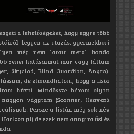
sgeti a lehetőségeket, hogy egyre több
stáiról, legyen az utazás, gyermekkori
milyen még nem látott metal banda
óbb zenei hatásaimat már vagy láttam
er, Skyclad, Blind Guardian, Angra),
 lássam, de elmondhatom, hogy a lista
udtam húzni. Mindössze három olyan
n-nagyon vágytam (Scanner, Heaven’s
reálisnak. Persze a listán még sok név
 Horizon pl) de ezek nem annyira ősi és
nda.