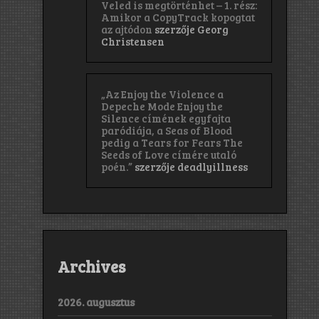
Veled is megtörténhet – 1. rész:
Amikor a CopyTrack kopogtat
az ajtódon
szerzője
Georg
Christensen
„Az Enjoy the Violence a
Depeche Mode Enjoy the
Silence címének egyfajta
paródiája, a Seas of Blood
pedig a Tears for Fears The
Seeds of Love címére utaló
poén.”
szerzője
deadlyillness
Archives
2026. augusztus