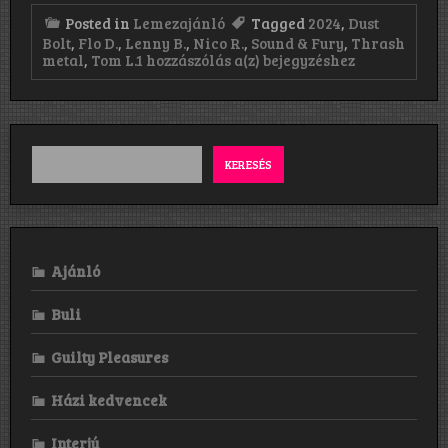
Posted in
Lemezajánló
Tagged
2024
,
Dust
Bolt
,
Flo D.
,
Lenny B.
,
Nico R.
,
Sound & Fury
,
Thrash
Dust
metal
,
Tom L.
1 hozzászólás a(z)
bejegyzéshez
Bolt:
Sound
&
Fury
(2024)
KERESÉS
Ajánló
Buli
Guilty Pleasures
Házi kedvencek
Interjú