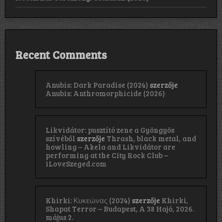
Recent Comments
Anubis: Dark Paradise (2024)
szerzője
Anubis: Anthromorphicide (2026)
Likvidátor: pusztító zene a Gyöngyös
szívéből
szerzője
Thrash, black metal, and
howling – Akela and Likvidátor are
performing at the City Rock Club –
iLoveSzeged.com
Khirki: Κ​υ​κ​ε​ώ​ν​α​ς (2024)
szerzője
Khirki,
Shapat Terror – Budapest, A 38 Hajó, 2026.
május 2.