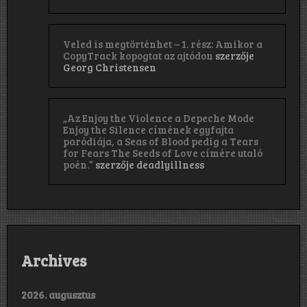
Veled is megtörténhet – 1. rész: Amikor a
CopyTrack kopogtat az ajtódon
szerzője
Georg Christensen
„Az Enjoy the Violence a Depeche Mode
Enjoy the Silence címének egyfajta
paródiája, a Seas of Blood pedig a Tears
for Fears The Seeds of Love címére utaló
poén.”
szerzője
deadlyillness
Archives
2026. augusztus