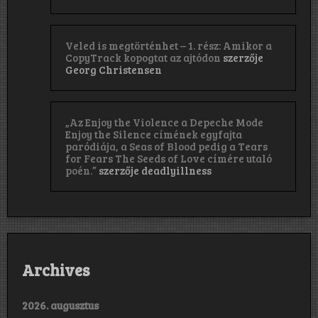
Veled is megtörténhet – 1. rész: Amikor a
CopyTrack kopogtat az ajtódon
szerzője
Georg Christensen
„Az Enjoy the Violence a Depeche Mode
Enjoy the Silence címének egyfajta
paródiája, a Seas of Blood pedig a Tears
for Fears The Seeds of Love címére utaló
poén.”
szerzője
deadlyillness
Archives
2026. augusztus