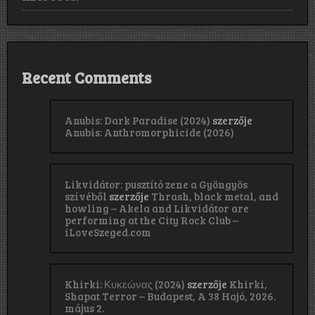
Recent Comments
Anubis: Dark Paradise (2024)
szerzője
Anubis: Anthromorphicide (2026)
Likvidátor: pusztító zene a Gyöngyös
szívéből
szerzője
Thrash, black metal, and
howling – Akela and Likvidátor are
performing at the City Rock Club –
iLoveSzeged.com
Khirki: Κ​υ​κ​ε​ώ​ν​α​ς (2024)
szerzője
Khirki,
Shapat Terror – Budapest, A 38 Hajó, 2026.
május 2.