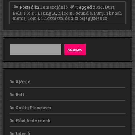
Posted in
Lemezajánló
Tagged
2024
,
Dust
Bolt
,
Flo D.
,
Lenny B.
,
Nico R.
,
Sound & Fury
,
Thrash
Dust
metal
,
Tom L.
1 hozzászólás a(z)
bejegyzéshez
Bolt:
Sound
&
Fury
(2024)
KERESÉS
Ajánló
Buli
Guilty Pleasures
Házi kedvencek
Interjú