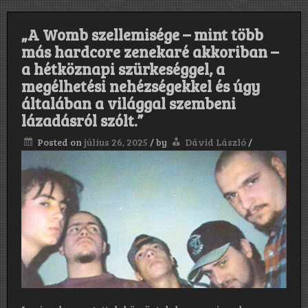
„A Womb szellemisége – mint több
más hardcore zenekaré akkoriban –
a hétköznapi szürkeséggel, a
megélhetési nehézségekkel és úgy
általában a világgal szembeni
lázadásról szólt.”
Posted on
július 26, 2025
/
by
Dávid László
/