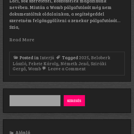
Laci, sok szeretettel, köszöntelek magazinunk
nevében. Miután a Womb pályafutását még nem
dokumentáltuk oldalainkon, a segítségeddel
szeretném felgöngyölíteni a zenekar pályafutását…
Szia,
Read More
Posted in
Interjú
Tagged
2025
,
Beloberk
László
,
Fekete Károly
,
Németh Jenő
,
Sziráki
on
Gergő
,
Womb
Leave a Comment
„A
Womb
szellemisége
–
mint
több
KERESÉS
más
hardcore
zenekaré
akkoriban
–
a
Ajánló