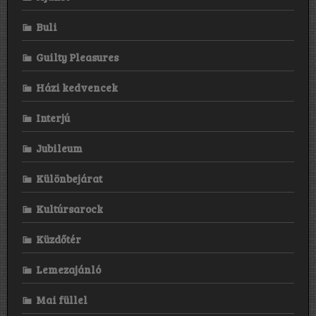
hétköznapi
szürkeséggel,
a
Buli
megélhetési
nehézségekkel
Guilty Pleasures
és
úgy
általában
Házi kedvencek
a
világgal
Interjú
szembeni
lázadásról
szólt.”
Jubileum
Különbejárat
Kultúrsarock
Küzdőtér
Lemezajánló
Mai füllel