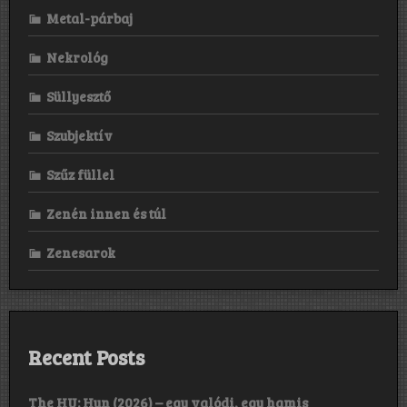
Metal-párbaj
Nekrológ
Süllyesztő
Szubjektív
Szűz füllel
Zenén innen és túl
Zenesarok
Recent Posts
The HU: Hun (2026) – egy valódi, egy hamis