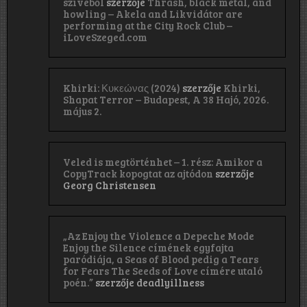
szívéből
szerzője
Thrash, black metal, and
howling – Akela and Likvidátor are
performing at the City Rock Club –
iLoveSzeged.com
Khirki: Κ​υ​κ​ε​ώ​ν​α​ς (2024)
szerzője
Khirki,
Shapat Terror – Budapest, A 38 Hajó, 2026.
május 2.
Veled is megtörténhet – 1. rész: Amikor a
CopyTrack kopogtat az ajtódon
szerzője
Georg Christensen
„Az Enjoy the Violence a Depeche Mode
Enjoy the Silence címének egyfajta
paródiája, a Seas of Blood pedig a Tears
for Fears The Seeds of Love címére utaló
poén.”
szerzője
deadlyillness