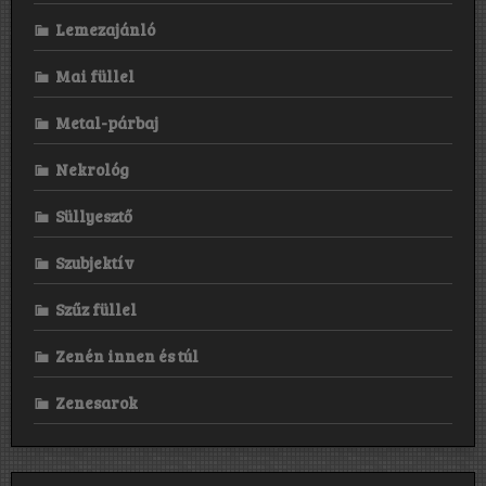
Lemezajánló
Mai füllel
Metal-párbaj
Nekrológ
Süllyesztő
Szubjektív
Szűz füllel
Zenén innen és túl
Zenesarok