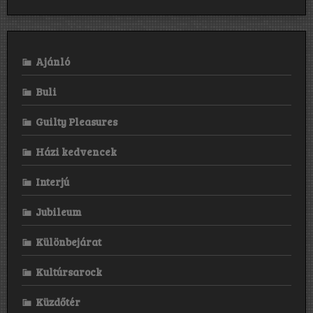
szerkesztőségé
Top
10-
es
listái
Ajánló
Buli
Guilty Pleasures
Házi kedvencek
Interjú
Jubileum
Különbejárat
Kultúrsarock
Küzdőtér