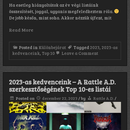
Ha esetleg hiányoltátok az év végi listáink
összesítését, joggal, ugyanis megfeledkeztem róla.
De jobb későn, mint soha. Akkor nézzük újfent, mit
Read More
Posted in
Különbejárat
Tagged
2023
,
2023-as
on
kedvenceink
,
Top 10
Leave a Comment
2023-
as
kedvenceink
II.
2023-as kedvenceink – A Rattle A.D.
szerkesztőségének Top 10-es listái
Posted on
december 22, 2023
/
by
Rattle A.D.
/