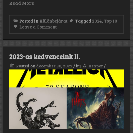
Read More
Posted in
Különbejárat
Tagged
2024
,
Top 10
on
Leave a Comment
2024-
ben
szerkesztőségünk
kedvencei
voltak
2023-as kedvenceink II.
–
Top
Posted on
december 30, 2023
/
by
Reaper
/
10-
es
listák