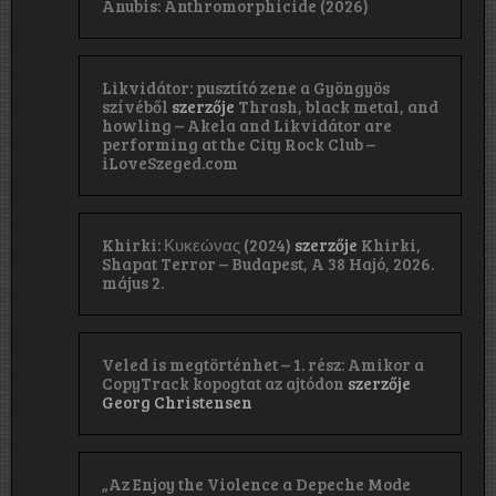
Anubis: Anthromorphicide (2026)
Likvidátor: pusztító zene a Gyöngyös
szívéből
szerzője
Thrash, black metal, and
howling – Akela and Likvidátor are
performing at the City Rock Club –
iLoveSzeged.com
Khirki: Κ​υ​κ​ε​ώ​ν​α​ς (2024)
szerzője
Khirki,
Shapat Terror – Budapest, A 38 Hajó, 2026.
május 2.
Veled is megtörténhet – 1. rész: Amikor a
CopyTrack kopogtat az ajtódon
szerzője
Georg Christensen
„Az Enjoy the Violence a Depeche Mode