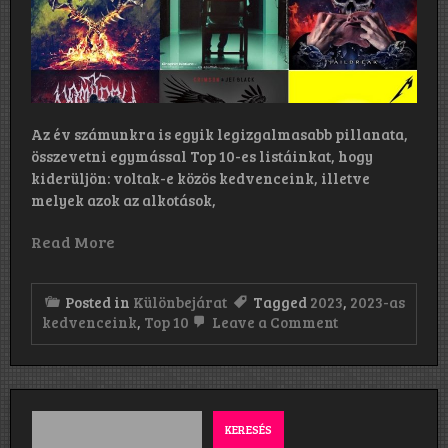
Az év számunkra is egyik legizgalmasabb pillanata,
összevetni egymással Top 10-es listáinkat, hogy
kiderüljön: voltak-e közös kedvenceink, illetve
melyek azok az alkotások,
Read More
Posted in
Különbejárat
Tagged
2023
,
2023-as
on
kedvenceink
,
Top 10
Leave a Comment
2023-
as
kedvenceink
–
A
Rattle
KERESÉS
A.D.