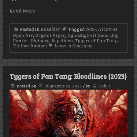
Read More
Posted in
Küzdőtér
Tagged
2023
,
Alcatraz
Open Air
,
Crystal Viper
,
Dynazty
,
Evil Dead
,
Jag
Panzer
,
Obituary
,
Sepultura
,
Tygers of Pan Tang
,
on
Vicious Rumors
Leave a Comment
Alcatraz
Open
Air
fesztivál
–
Tygers of Pan Tang: Bloodlines (2023)
Kortrijk,
Belgium,
Posted on
augusztus 21, 2023
/
by
Coly
/
2023.
augusztus
11–
13.
–
Második
nap