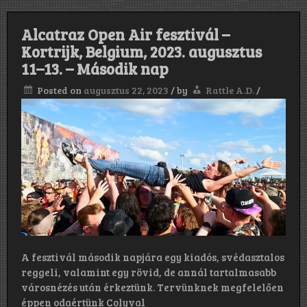
Alcatraz Open Air fesztivál –
Kortrijk, Belgium, 2023. augusztus
11–13. – Második nap
Posted on
augusztus 22, 2023
/
by
Rattle A.D.
/
A fesztivál második napjára egy kiadós, svédasztalos
reggeli, valamint egy rövid, de annál tartalmasabb
városnézés után érkeztünk. Tervünknek megfelelően
éppen odaértünk Colyval