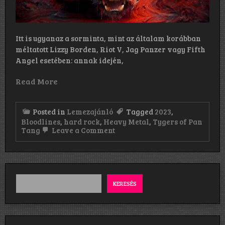
Itt is ugyanaz a sorminta, mint az általam korábban
méltatott Lizzy Borden, Riot V, Jag Panzer vagy Fifth
Angel esetében: annak idején,
Read More
Posted in
Lemezajánló
Tagged
2023
,
Bloodlines
,
hard rock
,
Heavy Metal
,
Tygers of Pan
on
Tang
Leave a Comment
Tygers
of
Pan
Tang:
Bloodlines
(2023)
KERESÉS