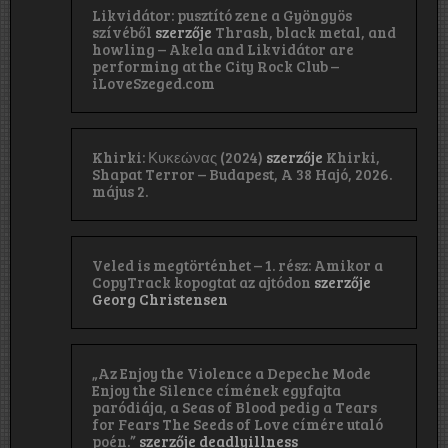
Likvidátor: pusztító zene a Gyöngyös
szívéből
szerzője
Thrash, black metal, and
howling – Akela and Likvidátor are
performing at the City Rock Club –
iLoveSzeged.com
Khirki: Κ​υ​κ​ε​ώ​ν​α​ς (2024)
szerzője
Khirki,
Shapat Terror – Budapest, A 38 Hajó, 2026.
május 2.
Veled is megtörténhet – 1. rész: Amikor a
CopyTrack kopogtat az ajtódon
szerzője
Georg Christensen
„Az Enjoy the Violence a Depeche Mode
Enjoy the Silence címének egyfajta
paródiája, a Seas of Blood pedig a Tears
for Fears The Seeds of Love címére utaló
poén.”
szerzője
deadlyillness