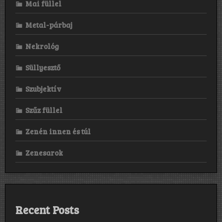
Mai füllel
Metal-párbaj
Nekrológ
Süllyesztő
Szubjektív
Szűz füllel
Zenén innen és túl
Zenesarok
Recent Posts