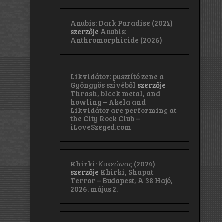
Anubis: Dark Paradise (2024)
szerzője
Anubis:
Anthromorphicide (2026)
Likvidátor: pusztító zene a
Gyöngyös szívéből
szerzője
Thrash, black metal, and
howling – Akela and
Likvidátor are performing at
the City Rock Club –
iLoveSzeged.com
Khirki: Κ​υ​κ​ε​ώ​ν​α​ς (2024)
szerzője
Khirki, Shapat
Terror – Budapest, A 38 Hajó,
2026. május 2.