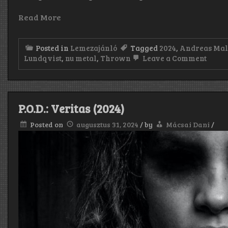
Read More
Posted in
Lemezajánló
Tagged
2024
,
Andreas Ma
on
Lundqvist
,
nu metal
,
Thrown
Leave a Comment
Thro
Exces
Guilt
(2024
P.O.D.: Veritas (2024)
Posted on
augusztus 31, 2024
/
by
Mácsai Dani
/