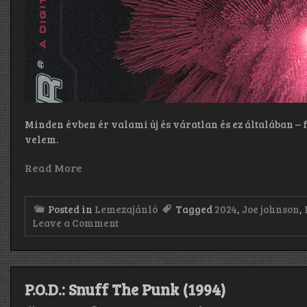
Minden évben ér valami új és váratlan és ez általában – fő
velem.
Read More
Posted in
Lemezajánló
Tagged
2024
,
Joe johnson
,
on
Leave a Comment
Profiler:
A
Digital
Nowhere
(2024)
P.O.D.: Snuff The Punk (1994)