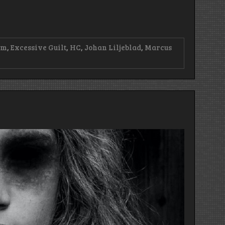
lm
,
Excessive Guilt
,
HC
,
Johan Liljeblad
,
Marcus
wn:
sive
)