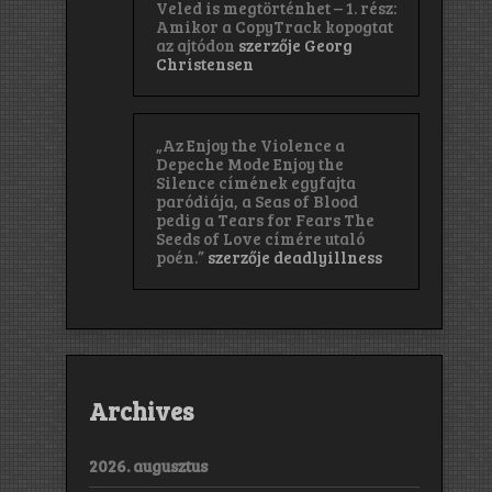
Veled is megtörténhet – 1. rész:
Amikor a CopyTrack kopogtat
az ajtódon
szerzője
Georg
Christensen
„Az Enjoy the Violence a
Depeche Mode Enjoy the
Silence címének egyfajta
paródiája, a Seas of Blood
pedig a Tears for Fears The
Seeds of Love címére utaló
poén.”
szerzője
deadlyillness
Archives
2026. augusztus