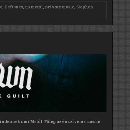
o
,
Deftones
,
nu metal
,
private music
,
Stephen
ndennek ami Metál. Főleg az én szívem csücske