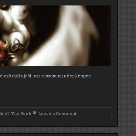
létező műfajról, azt viszont mindenképpen
on
Snuff The Punk
Leave a Comment
P.O.D.:
Snuff
The
Punk