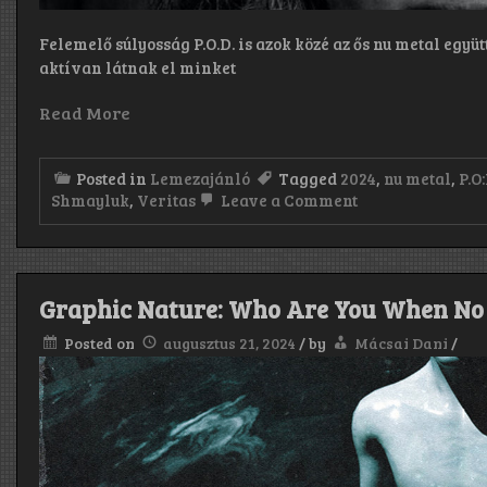
Felemelő súlyosság P.O.D. is azok közé az ős nu metal együ
aktívan látnak el minket
Read More
Posted in
Lemezajánló
Tagged
2024
,
nu metal
,
P.O:
on
Shmayluk
,
Veritas
Leave a Comment
P.O.D.:
Veritas
(2024)
Graphic Nature: Who Are You When No 
Posted on
augusztus 21, 2024
/
by
Mácsai Dani
/