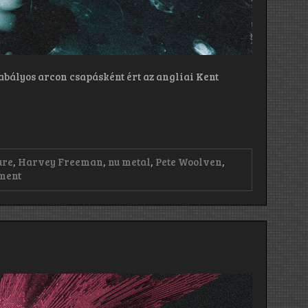
abályos arcon csapásként ért az angliai Kent
ure
,
Harvey Freeman
,
nu metal
,
Pete Woolven
,
on
ment
Graphic
Nature:
Who
Are
You
When
No
One
Is
Watching
(2024)