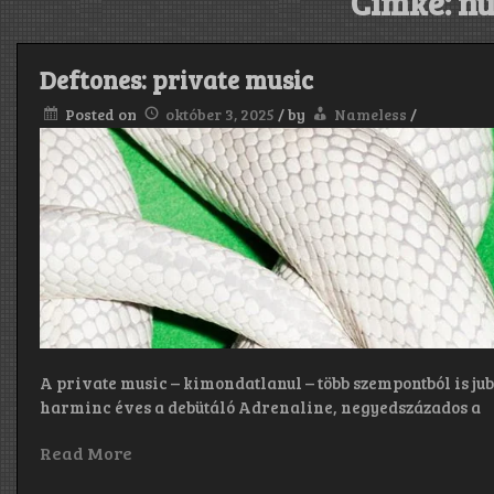
Címke:
nu
Deftones: private music
Posted on
október 3, 2025
/
by
Nameless
/
A private music – kimondatlanul – több szempontból is ju
harminc éves a debütáló Adrenaline, negyedszázados a
Read More