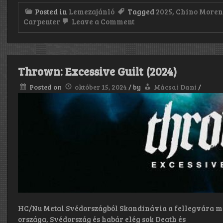
Posted in
Lemezajánló
Tagged
2025
,
Chino Moren
on
Carpenter
Leave a Comment
Deftones:
private
music
Thrown: Excessive Guilt (2024)
Posted on
október 15, 2024
/
by
Mácsai Dani
/
HC/Nu Metal Svédországból Skandinávia a fellegvára mi
országa, Svédország és habár elég sok Death és