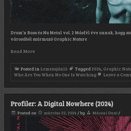
Drum’n Bass és Nu Metal vol. 2 Másfél éve annak, hogy sz
városából származó Graphic Nature
Read More
Posted in
Lemezajánló
Tagged
2024
,
Graphic Nat
Who Are You When No One Is Watching
Leave a Com
Profiler: A Digital Nowhere (2024)
Posted on
március 22, 2024
/
by
Mácsai Dani
/