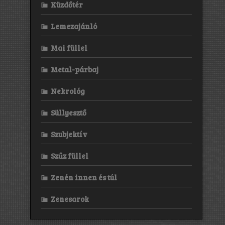
Küzdőtér
Lemezajánló
Mai füllel
Metal-párbaj
Nekrológ
Süllyesztő
Szubjektív
Szűz füllel
Zenén innen és túl
Zenesarok