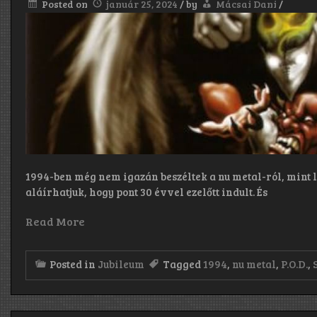
Posted on
január 25, 2024
/
by
Mácsai Dani
/
1994-ben még nem igazán beszéltek a nu metal-ról, mint 
aláírhatjuk, hogy pont 30 évvel ezelőtt indult. És
Read More
Posted in
Jubileum
Tagged
1994
,
nu metal
,
P.O.D.
,